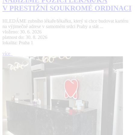
NABÍZÍME POZICI LÉKAŘ/KA
V PRESTIŽNÍ SOUKROMÉ ORDINACI
HLEDÁME zubního lékaře/lékařku, který si chce budovat kariéru
na výjimečné adrese v samotném srdci Prahy a stát ...
vloženo: 30. 6. 2026
platnost do: 30. 8. 2026
lokalita: Praha 1
více