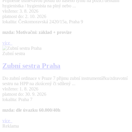
Přijmeme usměvavou posilu do našeho týmu na pozici dentální
hygienistka / hygienista na plný nebo ...
vloženo: 3. 8. 2026
platnost do: 2. 10. 2026
lokalita: Českomoravská 2420/15a, Praha 9
mzda: Motivační: základ + provize
více
Zubní sestra
Zubní sestra Praha
Do zubní ordinace v Praze 7 přijmu zubní instrumentářku/zdravotní
sestru na HPP na zkrácený či sdílený ...
vloženo: 1. 8. 2026
platnost do: 30. 9. 2026
lokalita: Praha 7
mzda: dle úvazku 60.000/40h
více
Reklama