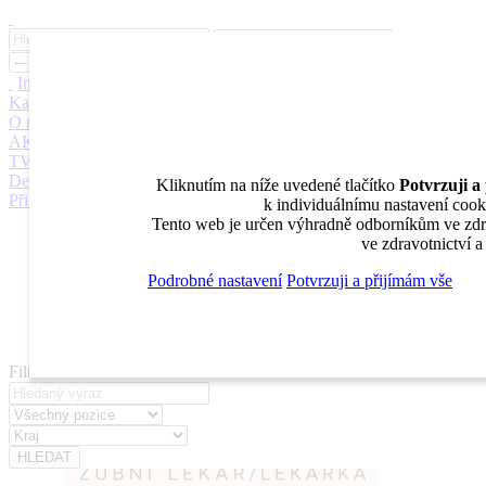
Inzerce
Moje inzeráty
Pro inzerenty
Upozornění na nové pozice
Kariérní poradenství
Jak portál funguje
Nabídka služeb inzerentům
O nás
DENTAL MARKET
DENTAL CHOICE
DENTÁLNÍ
AKADEMIE
DENTAL BAZAR
DENTAL JOBS
STOMATEAM
TV
DentalJobs.cz
menu
search
Kliknutím na níže uvedené tlačítko
Potvrzuji a
Přihlásit
k individuálnímu nastavení cooki
Tento web je určen výhradně odborníkům ve zdra
Inzerce
ve zdravotnictví 
Moje inzeráty
Pro inzerenty
Podrobné nastavení
Potvrzuji a přijímám vše
Upozornění na nové pozice
Kariérní poradenství
Filtrovat