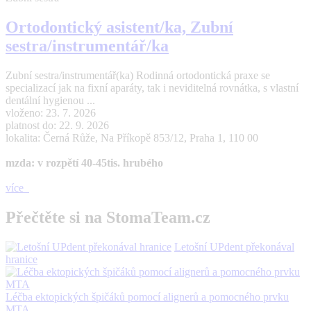
Ortodontický asistent/ka, Zubní
sestra/instrumentář/ka
Zubní sestra/instrumentář(ka) Rodinná ortodontická praxe se
specializací jak na fixní aparáty, tak i neviditelná rovnátka, s vlastní
dentální hygienou ...
vloženo: 23. 7. 2026
platnost do: 22. 9. 2026
lokalita: Černá Růže, Na Příkopě 853/12, Praha 1, 110 00
mzda: v rozpětí 40-45tis. hrubého
více
Přečtěte si na StomaTeam.cz
Letošní UPdent překonával
hranice
Léčba ektopických špičáků pomocí alignerů a pomocného prvku
MTA