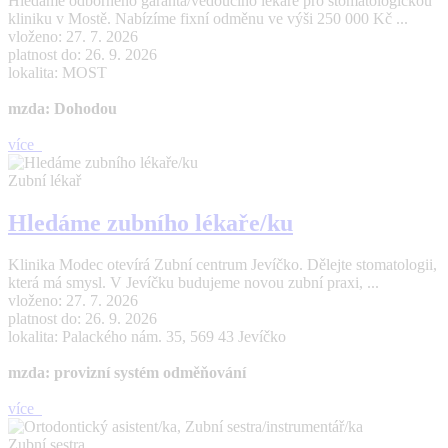
Hledáme odborného garanta/vedoucího lékaře pro stomatologickou
kliniku v Mostě. Nabízíme fixní odměnu ve výši 250 000 Kč ...
vloženo: 27. 7. 2026
platnost do: 26. 9. 2026
lokalita: MOST
mzda: Dohodou
více
Zubní lékař
Hledáme zubního lékaře/ku
Klinika Modec otevírá Zubní centrum Jevíčko. Dělejte stomatologii,
která má smysl. V Jevíčku budujeme novou zubní praxi, ...
vloženo: 27. 7. 2026
platnost do: 26. 9. 2026
lokalita: Palackého nám. 35, 569 43 Jevíčko
mzda: provizní systém odměňování
více
Zubní sestra