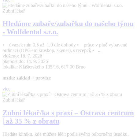
Zubní lékař
Hledáme zubaře/zubařku do našeho týmu
- Wolfdental s.r.o.
• úvazek min 0,5 až 1,0 dle dohody • práce v plně vybavené
ordinaci (OPG+mikroskop, skener), s recepcí; • ...
vloženo: 16. 7. 2026
platnost do: 14. 9. 2026
lokalita: Klášterského 135/16, 617 00 Brno
mzda: základ + provize
více
Zubní lékař
Zubní lékař/ka s praxí – Ostrava centrum
| až 35 % z obratu
Hledáte kliniku, kde můžete léčit podle svého odborného úsudku,