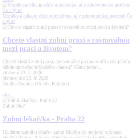
Morálka a etika je vždy subjektívna, aj v zdravotníckej profesii. Čo
s tým?
Chcete vlastní zubní praxi s rovnováhou
mezi prací a životem?
Chcete vlastní zubní praxi, ale netoužíte po tom umřít vyčerpáním
někde uprostřed městského chaosu? Máme jedno ...
vloženo: 23. 7. 2026
platnost do: 23. 9. 2026
lokalita: Solnice (Hradec Králové)
více
Zubní lékař
Zubní lékař/ka - Praha 22
Hledáme zubního lékaře / zubní lékařku do moderní ordinace
Dent22 (Praha-Uhříněves) Staňte se součástí přátelské a stabilní ...