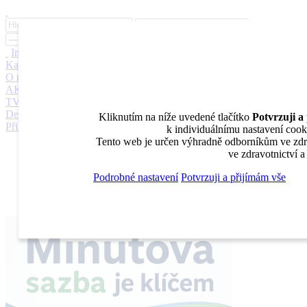
Inzerce
Moje inzeráty
Pro inzerenty
Upozornění na nové pozice
Kariérní poradenství
Jak portál funguje
Nabídka služeb inzerentům
O nás
DENTAL MARKET
DENTAL CHOICE
DENTÁLNÍ
AKADEMIE
DENTAL BAZAR
DENTAL JOBS
STOMATEAM
TV
DentalJobs.cz
menu
search
Kliknutím na níže uvedené tlačítko
Potvrzuji a
Přihlásit
k individuálnímu nastavení cooki
Tento web je určen výhradně odborníkům ve zdra
Inzerce
ve zdravotnictví 
Moje inzeráty
Pro inzerenty
Podrobné nastavení
Potvrzuji a přijímám vše
Upozornění na nové pozice
Kariérní poradenství