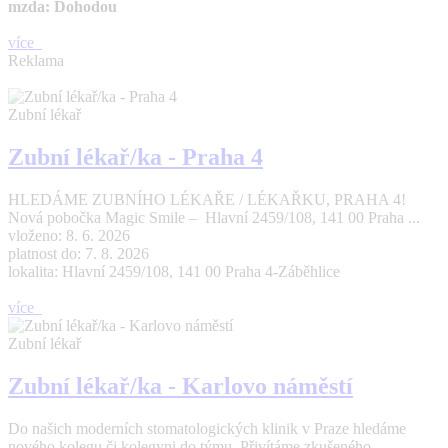
mzda: Dohodou
více
Reklama
Zubní lékař
Zubní lékař/ka - Praha 4
HLEDÁME ZUBNÍHO LÉKAŘE / LÉKAŘKU, PRAHA 4!
Nová pobočka Magic Smile – Hlavní 2459/108, 141 00 Praha ...
vloženo: 8. 6. 2026
platnost do: 7. 8. 2026
lokalita: Hlavní 2459/108, 141 00 Praha 4-Záběhlice
více
Zubní lékař
Zubní lékař/ka - Karlovo náměstí
Do našich moderních stomatologických klinik v Praze hledáme
nového kolegu či kolegyni do týmu. Přivítáme zkušeného ...