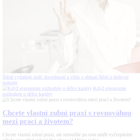
Štěstí vyžaduje úsilí: dovednosti a věda v oblasti štěstí a duševní
pohody
Když ergonomie
rozhoduje o délce kariéry
Chcete vlastní zubní praxi s rovnováhou
mezi prací a životem?
Chcete vlastní zubní praxi, ale netoužíte po tom umřít vyčerpáním