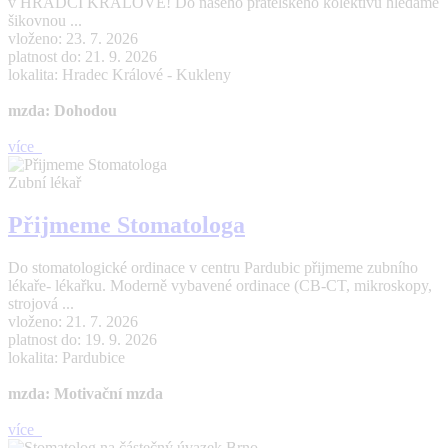
v HRADCI KRÁLOVÉ! Do našeho přátelského kolektivu hledáme
šikovnou ...
vloženo: 23. 7. 2026
platnost do: 21. 9. 2026
lokalita: Hradec Králové - Kukleny
mzda: Dohodou
více
Zubní lékař
Přijmeme Stomatologa
Do stomatologické ordinace v centru Pardubic přijmeme zubního
lékaře- lékařku. Moderně vybavené ordinace (CB-CT, mikroskopy,
strojová ...
vloženo: 21. 7. 2026
platnost do: 19. 9. 2026
lokalita: Pardubice
mzda: Motivační mzda
více