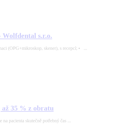
Wolfdental s.r.o.
ci (OPG+mikroskop, skener), s recepcí; • ...
| až 35 % z obratu
 na pacienta skutečně potřebný čas ...