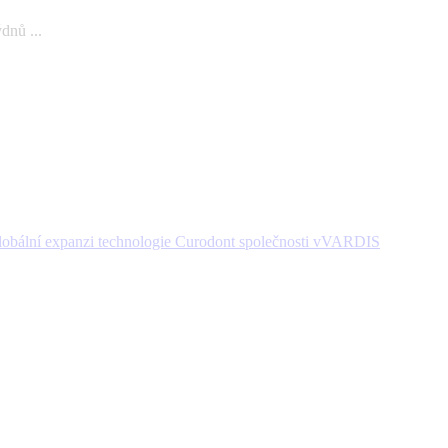
dnů ...
 globální expanzi technologie Curodont společnosti vVARDIS