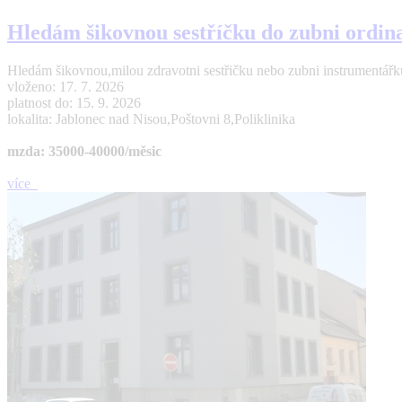
Hledám šikovnou sestříčku do zubni ordin
Hledám šikovnou,milou zdravotni sestřičku nebo zubni instrumentářku
vloženo: 17. 7. 2026
platnost do: 15. 9. 2026
lokalita: Jablonec nad Nisou,Poštovni 8,Poliklinika
mzda: 35000-40000/měsic
více