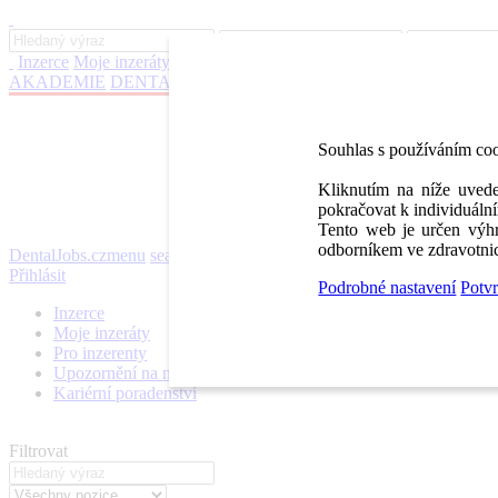
Inzerce
Moje inzeráty
Pro inzerenty
Upozornění na nové pozice
Kar
AKADEMIE
DENTAL BAZAR
DENTAL JOBS
STOMATEAM 
Souhlas s používáním co
Kliknutím na níže uvede
pokračovat k individuální
Tento web je určen výhr
odborníkem ve zdravotnic
DentalJobs.cz
menu
search
Přihlásit
Podrobné nastavení
Potvr
Inzerce
Moje inzeráty
Pro inzerenty
Upozornění na nové pozice
Kariérní poradenství
Filtrovat