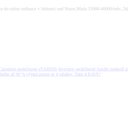
ku do zubni ordinace v Jablonci nad Nisou.Mzda 35000-40000/měs.,5tý
Investice společnosti Apollo podpoří
něte až 90 % výplní pouze se 4 odstíny: Take it E4SY!