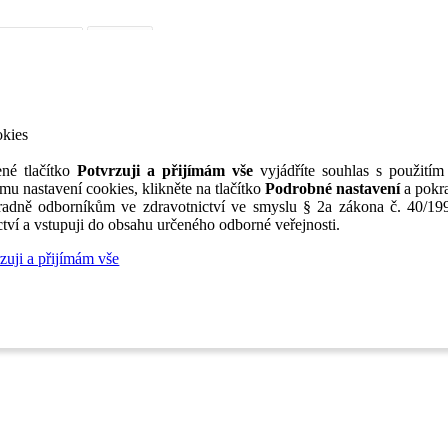
iérní poradenství
Jak portál funguje
Nabídka služeb inzerentům
O nás
TV
okies
né tlačítko
Potvrzuji a přijímám vše
vyjádříte souhlas s použitím
mu nastavení cookies, klikněte na tlačítko
Podrobné nastavení
a pokra
adně odborníkům ve zdravotnictví ve smyslu § 2a zákona č. 40/199
tví a vstupuji do obsahu určeného odborné veřejnosti.
zuji a přijímám vše