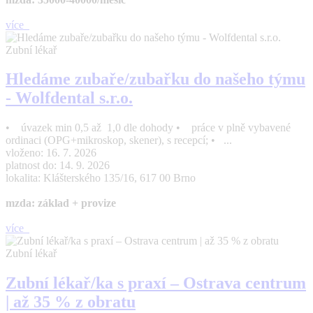
více
Zubní lékař
Hledáme zubaře/zubařku do našeho týmu
- Wolfdental s.r.o.
• úvazek min 0,5 až 1,0 dle dohody • práce v plně vybavené
ordinaci (OPG+mikroskop, skener), s recepcí; • ...
vloženo: 16. 7. 2026
platnost do: 14. 9. 2026
lokalita: Klášterského 135/16, 617 00 Brno
mzda: základ + provize
více
Zubní lékař
Zubní lékař/ka s praxí – Ostrava centrum
| až 35 % z obratu