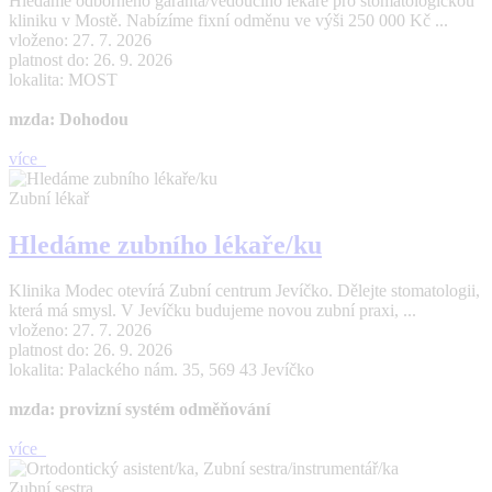
Hledáme odborného garanta/vedoucího lékaře pro stomatologickou
kliniku v Mostě. Nabízíme fixní odměnu ve výši 250 000 Kč ...
vloženo: 27. 7. 2026
platnost do: 26. 9. 2026
lokalita: MOST
mzda: Dohodou
více
Zubní lékař
Hledáme zubního lékaře/ku
Klinika Modec otevírá Zubní centrum Jevíčko. Dělejte stomatologii,
která má smysl. V Jevíčku budujeme novou zubní praxi, ...
vloženo: 27. 7. 2026
platnost do: 26. 9. 2026
lokalita: Palackého nám. 35, 569 43 Jevíčko
mzda: provizní systém odměňování
více
Zubní sestra