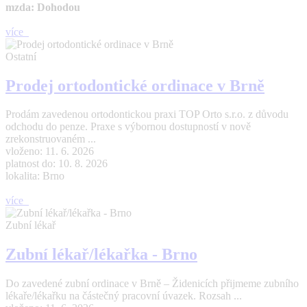
mzda: Dohodou
více
Ostatní
Prodej ortodontické ordinace v Brně
Prodám zavedenou ortodontickou praxi TOP Orto s.r.o. z důvodu
odchodu do penze. Praxe s výbornou dostupností v nově
zrekonstruovaném ...
vloženo: 11. 6. 2026
platnost do: 10. 8. 2026
lokalita: Brno
více
Zubní lékař
Zubní lékař/lékařka - Brno
Do zavedené zubní ordinace v Brně – Židenicích přijmeme zubního
lékaře/lékařku na částečný pracovní úvazek. Rozsah ...