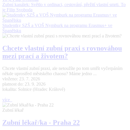
Zubní kanálek: Světlo v ordinaci, cestování, přežití vlastní smrti. To
je Filip Svoboda
Studentky SZŠ a VOŠ Nymburk na programu Erasmus+ ve
Španělsku
Chcete vlastní zubní praxi s rovnováhou
mezi prací a životem?
Chcete vlastní zubní praxi, ale netoužíte po tom umřít vyčerpáním
někde uprostřed městského chaosu? Máme jedno ...
vloženo: 23. 7. 2026
platnost do: 23. 9. 2026
lokalita: Solnice (Hradec Králové)
více
Zubní lékař
Zubní lékař/ka - Praha 22