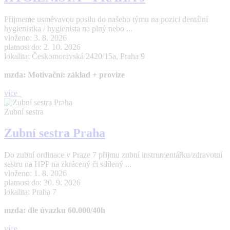
Přijmeme usměvavou posilu do našeho týmu na pozici dentální
hygienistka / hygienista na plný nebo ...
vloženo: 3. 8. 2026
platnost do: 2. 10. 2026
lokalita: Českomoravská 2420/15a, Praha 9
mzda: Motivační: základ + provize
více
Zubní sestra
Zubní sestra Praha
Do zubní ordinace v Praze 7 přijmu zubní instrumentářku/zdravotní
sestru na HPP na zkrácený či sdílený ...
vloženo: 1. 8. 2026
platnost do: 30. 9. 2026
lokalita: Praha 7
mzda: dle úvazku 60.000/40h
více