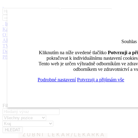
Inzerce
Moje inzeráty
Pro inzerenty
Upozornění na nové pozice
Kariérní poradenství
Jak portál funguje
Nabídka služeb inzerentům
O nás
DENTAL MARKET
DENTAL CHOICE
DENTÁLNÍ
AKADEMIE
DENTAL BAZAR
DENTAL JOBS
STOMATEAM
Souhlas
TV
DentalJobs.cz
menu
search
Kliknutím na níže uvedené tlačítko
Potvrzuji a p
Přihlásit
pokračovat k individuálnímu nastavení cookies, 
Tento web je určen výhradně odborníkům ve zdravot
Inzerce
odborníkem ve zdravotnictví a vs
Moje inzeráty
Pro inzerenty
Podrobné nastavení
Potvrzuji a přijímám vše
Upozornění na nové pozice
Kariérní poradenství
Filtrovat