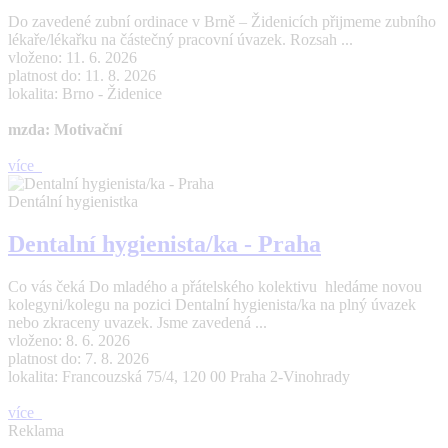
Do zavedené zubní ordinace v Brně – Židenicích přijmeme zubního
lékaře/lékařku na částečný pracovní úvazek. Rozsah ...
vloženo: 11. 6. 2026
platnost do: 11. 8. 2026
lokalita: Brno - Židenice
mzda: Motivační
více
Dentální hygienistka
Dentalní hygienista/ka - Praha
Co vás čeká Do mladého a přátelského kolektivu hledáme novou
kolegyni/kolegu na pozici Dentalní hygienista/ka na plný úvazek
nebo zkraceny uvazek. Jsme zavedená ...
vloženo: 8. 6. 2026
platnost do: 7. 8. 2026
lokalita: Francouzská 75/4, 120 00 Praha 2-Vinohrady
více
Reklama