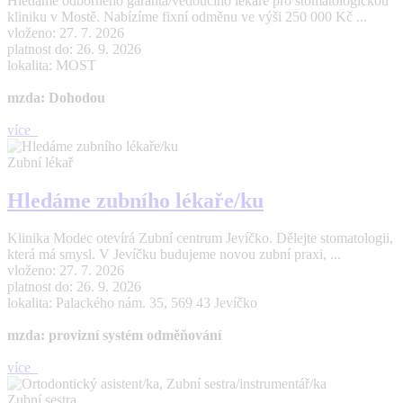
Hledáme odborného garanta/vedoucího lékaře pro stomatologickou
kliniku v Mostě. Nabízíme fixní odměnu ve výši 250 000 Kč ...
vloženo: 27. 7. 2026
platnost do: 26. 9. 2026
lokalita: MOST
mzda: Dohodou
více
Zubní lékař
Hledáme zubního lékaře/ku
Klinika Modec otevírá Zubní centrum Jevíčko. Dělejte stomatologii,
která má smysl. V Jevíčku budujeme novou zubní praxi, ...
vloženo: 27. 7. 2026
platnost do: 26. 9. 2026
lokalita: Palackého nám. 35, 569 43 Jevíčko
mzda: provizní systém odměňování
více
Zubní sestra