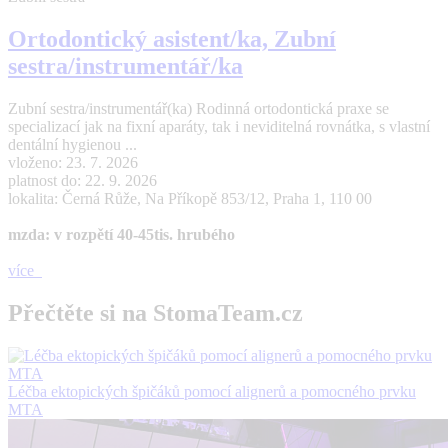
Ortodontický asistent/ka, Zubní
sestra/instrumentář/ka
Zubní sestra/instrumentář(ka) Rodinná ortodontická praxe se
specializací jak na fixní aparáty, tak i neviditelná rovnátka, s vlastní
dentální hygienou ...
vloženo: 23. 7. 2026
platnost do: 22. 9. 2026
lokalita: Černá Růže, Na Příkopě 853/12, Praha 1, 110 00
mzda: v rozpětí 40-45tis. hrubého
více
Přečtěte si na StomaTeam.cz
Léčba ektopických špičáků pomocí alignerů a pomocného prvku
MTA