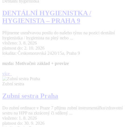
Dentální hygienistka
DENTÁLNÍ HYGIENISTKA /
HYGIENISTA – PRAHA 9
Přijmeme usměvavou posilu do našeho týmu na pozici dentální
hygienistka / hygienista na plný nebo ...
vloženo: 3. 8. 2026
platnost do: 2. 10. 2026
lokalita: Českomoravská 2420/15a, Praha 9
mzda: Motivační: základ + provize
více
Zubní sestra
Zubní sestra Praha
Do zubní ordinace v Praze 7 přijmu zubní instrumentářku/zdravotní
sestru na HPP na zkrácený či sdílený ...
vloženo: 1. 8. 2026
platnost do: 30. 9. 2026