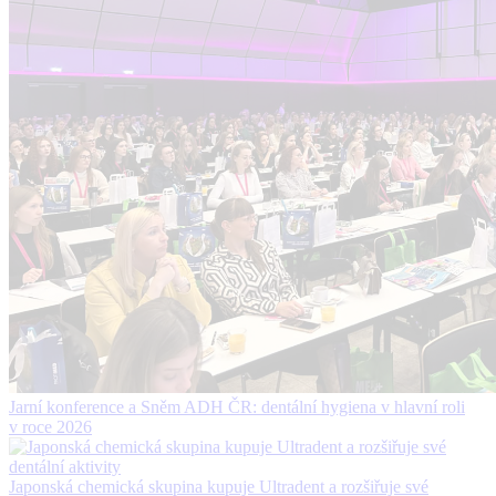
Jarní konference a Sněm ADH ČR: dentální hygiena v hlavní roli
v roce 2026
Japonská chemická skupina kupuje Ultradent a rozšiřuje své