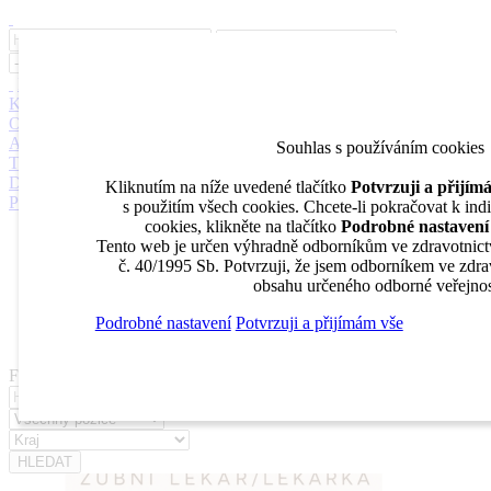
Inzerce
Moje inzeráty
Pro inzerenty
Upozornění na nové pozice
Kariérní poradenství
Jak portál funguje
Nabídka služeb inzerentům
O nás
DENTAL MARKET
DENTAL CHOICE
DENTÁLNÍ
AKADEMIE
DENTAL BAZAR
DENTAL JOBS
STOMATEAM
Souhlas s používáním cookies
TV
DentalJobs.cz
menu
search
Kliknutím na níže uvedené tlačítko
Potvrzuji a přijí
Přihlásit
s použitím všech cookies. Chcete-li pokračovat k ind
cookies, klikněte na tlačítko
Podrobné nastavení
Inzerce
Tento web je určen výhradně odborníkům ve zdravotnict
Moje inzeráty
č. 40/1995 Sb. Potvrzuji, že jsem odborníkem ve zdrav
Pro inzerenty
obsahu určeného odborné veřejnos
Upozornění na nové pozice
Kariérní poradenství
Podrobné nastavení
Potvrzuji a přijímám vše
Filtrovat