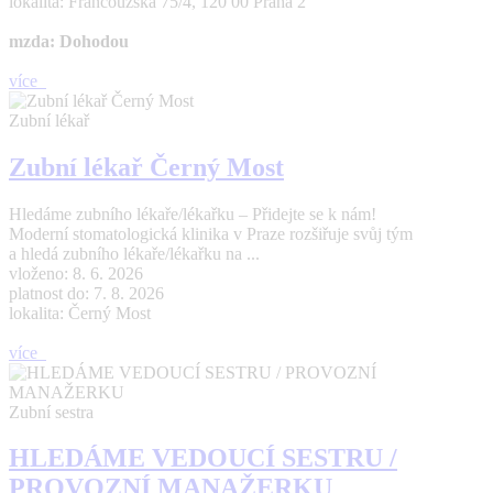
lokalita: Francouzská 75/4, 120 00 Praha 2
mzda: Dohodou
více
Zubní lékař
Zubní lékař Černý Most
Hledáme zubního lékaře/lékařku – Přidejte se k nám!
Moderní stomatologická klinika v Praze rozšiřuje svůj tým
a hledá zubního lékaře/lékařku na ...
vloženo: 8. 6. 2026
platnost do: 7. 8. 2026
lokalita: Černý Most
více
Zubní sestra
HLEDÁME VEDOUCÍ SESTRU /
PROVOZNÍ MANAŽERKU