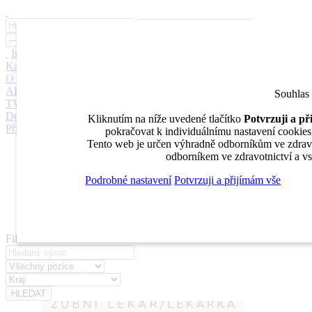
Inzerce
Moje inzeráty
Pro inzerenty
Upozornění na nové pozice
Kariérní poradenství
Jak portál funguje
Nabídka služeb inzerentům
O nás
DENTAL MARKET
DENTAL CHOICE
DENTÁLNÍ
AKADEMIE
DENTAL BAZAR
DENTAL JOBS
STOMATEAM
Souhlas
TV
DentalJobs.cz
menu
search
Kliknutím na níže uvedené tlačítko
Potvrzuji a p
Přihlásit
pokračovat k individuálnímu nastavení cookies, 
Tento web je určen výhradně odborníkům ve zdravot
Inzerce
odborníkem ve zdravotnictví a vs
Moje inzeráty
Pro inzerenty
Podrobné nastavení
Potvrzuji a přijímám vše
Upozornění na nové pozice
Kariérní poradenství
Filtrovat