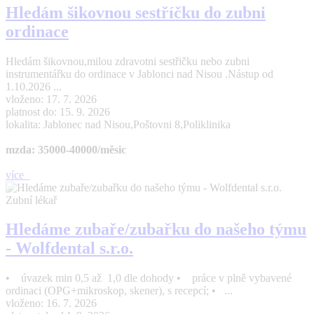
Hledám šikovnou sestříčku do zubni
ordinace
Hledám šikovnou,milou zdravotni sestřičku nebo zubni
instrumentářku do ordinace v Jablonci nad Nisou .Nástup od
1.10.2026 ...
vloženo: 17. 7. 2026
platnost do: 15. 9. 2026
lokalita: Jablonec nad Nisou,Poštovni 8,Poliklinika
mzda: 35000-40000/měsic
více
Zubní lékař
Hledáme zubaře/zubařku do našeho týmu
- Wolfdental s.r.o.
• úvazek min 0,5 až 1,0 dle dohody • práce v plně vybavené
ordinaci (OPG+mikroskop, skener), s recepcí; • ...
vloženo: 16. 7. 2026