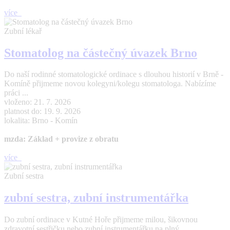
více
Zubní lékař
Stomatolog na částečný úvazek Brno
Do naší rodinné stomatologické ordinace s dlouhou historií v Brně -
Komíně přijmeme novou kolegyni/kolegu stomatologa. Nabízíme
práci ...
vloženo: 21. 7. 2026
platnost do: 19. 9. 2026
lokalita: Brno - Komín
mzda: Základ + provize z obratu
více
Zubní sestra
zubní sestra, zubní instrumentářka
Do zubní ordinace v Kutné Hoře přijmeme milou, šikovnou
zdravotní sestřičku nebo zubní instrumentářku na plný ...