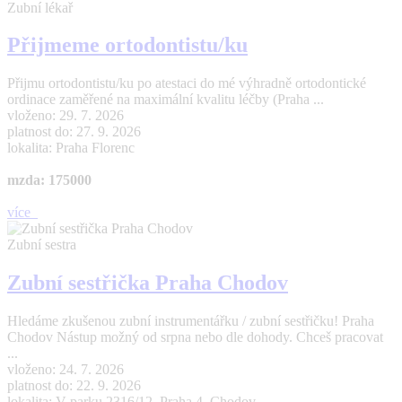
Zubní lékař
Přijmeme ortodontistu/ku
Přijmu ortodontistu/ku po atestaci do mé výhradně ortodontické
ordinace zaměřené na maximální kvalitu léčby (Praha ...
vloženo: 29. 7. 2026
platnost do: 27. 9. 2026
lokalita: Praha Florenc
mzda: 175000
více
Zubní sestra
Zubní sestřička Praha Chodov
Hledáme zkušenou zubní instrumentářku / zubní sestřičku! Praha
Chodov Nástup možný od srpna nebo dle dohody. Chceš pracovat
...
vloženo: 24. 7. 2026
platnost do: 22. 9. 2026
lokalita: V parku 2316/12, Praha 4. Chodov