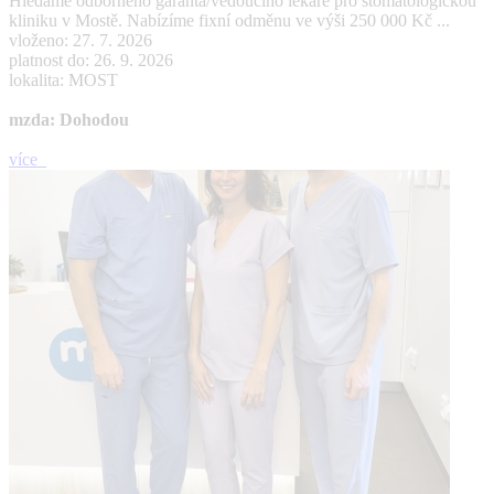
Hledáme odborného garanta/vedoucího lékaře pro stomatologickou
kliniku v Mostě. Nabízíme fixní odměnu ve výši 250 000 Kč ...
vloženo: 27. 7. 2026
platnost do: 26. 9. 2026
lokalita: MOST
mzda: Dohodou
více