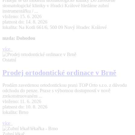
Přidejte se do moderní stomatologické kliniky Do zavedené
stomatologické kliniky v Hradci Králové hledáme zubní
instrumentářku / ...
vloženo: 15. 6. 2026
platnost do: 14. 8. 2026
lokalita: Na Kotli 661/6, 500 09 Nový Hradec Králové
mzda: Dohodou
více
Ostatní
Prodej ortodontické ordinace v Brně
Prodám zavedenou ortodontickou praxi TOP Orto s.r.o. z důvodu
odchodu do penze. Praxe s výbornou dostupností v nově
zrekonstruovaném ...
vloženo: 11. 6. 2026
platnost do: 10. 8. 2026
lokalita: Brno
více
Zubní lékař