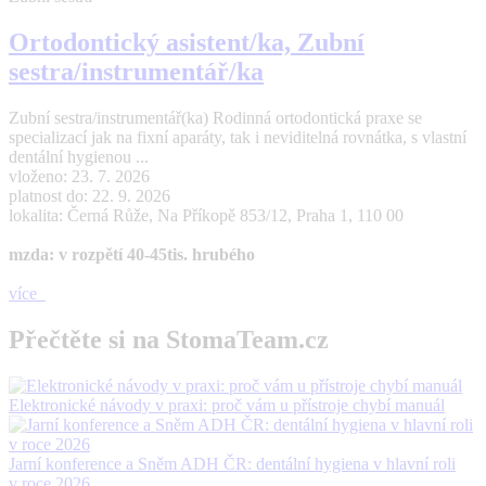
Ortodontický asistent/ka, Zubní
sestra/instrumentář/ka
Zubní sestra/instrumentář(ka) Rodinná ortodontická praxe se
specializací jak na fixní aparáty, tak i neviditelná rovnátka, s vlastní
dentální hygienou ...
vloženo: 23. 7. 2026
platnost do: 22. 9. 2026
lokalita: Černá Růže, Na Příkopě 853/12, Praha 1, 110 00
mzda: v rozpětí 40-45tis. hrubého
více
Přečtěte si na StomaTeam.cz
Elektronické návody v praxi: proč vám u přístroje chybí manuál
Jarní konference a Sněm ADH ČR: dentální hygiena v hlavní roli
v roce 2026