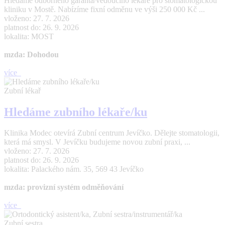
Hledáme odborného garanta/vedoucího lékaře pro stomatologickou
kliniku v Mostě. Nabízíme fixní odměnu ve výši 250 000 Kč ...
vloženo: 27. 7. 2026
platnost do: 26. 9. 2026
lokalita: MOST
mzda: Dohodou
více
Zubní lékař
Hledáme zubního lékaře/ku
Klinika Modec otevírá Zubní centrum Jevíčko. Dělejte stomatologii,
která má smysl. V Jevíčku budujeme novou zubní praxi, ...
vloženo: 27. 7. 2026
platnost do: 26. 9. 2026
lokalita: Palackého nám. 35, 569 43 Jevíčko
mzda: provizní systém odměňování
více
Zubní sestra