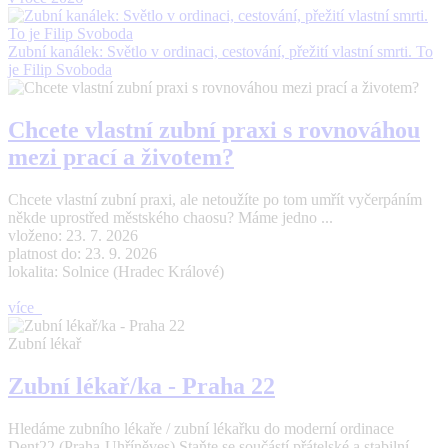
Zubní kanálek: Světlo v ordinaci, cestování, přežití vlastní smrti. To
je Filip Svoboda
Chcete vlastní zubní praxi s rovnováhou
mezi prací a životem?
Chcete vlastní zubní praxi, ale netoužíte po tom umřít vyčerpáním
někde uprostřed městského chaosu? Máme jedno ...
vloženo: 23. 7. 2026
platnost do: 23. 9. 2026
lokalita: Solnice (Hradec Králové)
více
Zubní lékař
Zubní lékař/ka - Praha 22
Hledáme zubního lékaře / zubní lékařku do moderní ordinace
Dent22 (Praha-Uhříněves) Staňte se součástí přátelské a stabilní ...