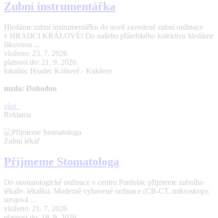
Zubní instrumentářka
Hledáme zubní instrumentářku do nově zavedené zubní ordinace
v HRADCI KRÁLOVÉ! Do našeho přátelského kolektivu hledáme
šikovnou ...
vloženo: 23. 7. 2026
platnost do: 21. 9. 2026
lokalita: Hradec Králové - Kukleny
mzda: Dohodou
více
Reklama
Zubní lékař
Přijmeme Stomatologa
Do stomatologické ordinace v centru Pardubic přijmeme zubního
lékaře- lékařku. Moderně vybavené ordinace (CB-CT, mikroskopy,
strojová ...
vloženo: 21. 7. 2026
platnost do: 19. 9. 2026