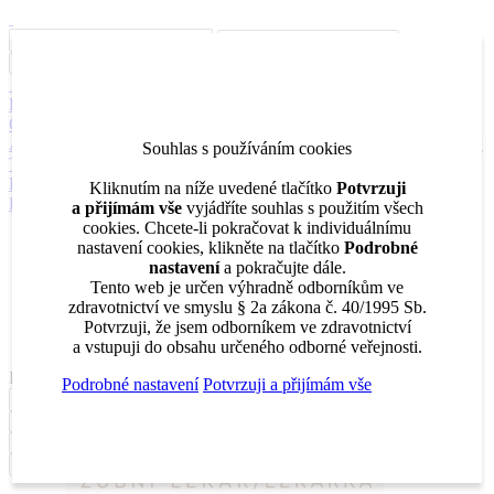
Inzerce
Moje inzeráty
Pro inzerenty
Upozornění na nové pozice
Kariérní poradenství
Jak portál funguje
Nabídka služeb inzerentům
O nás
DENTAL MARKET
DENTAL CHOICE
DENTÁLNÍ
AKADEMIE
DENTAL BAZAR
DENTAL JOBS
STOMATEAM
Souhlas s používáním cookies
TV
DentalJobs.cz
menu
search
Kliknutím na níže uvedené tlačítko
Potvrzuji
Přihlásit
a přijímám vše
vyjádříte souhlas s použitím všech
cookies. Chcete-li pokračovat k individuálnímu
Inzerce
nastavení cookies, klikněte na tlačítko
Podrobné
Moje inzeráty
nastavení
a pokračujte dále.
Pro inzerenty
Tento web je určen výhradně odborníkům ve
Upozornění na nové pozice
zdravotnictví ve smyslu § 2a zákona č. 40/1995 Sb.
Kariérní poradenství
Potvrzuji, že jsem odborníkem ve zdravotnictví
a vstupuji do obsahu určeného odborné veřejnosti.
Filtrovat
Podrobné nastavení
Potvrzuji a přijímám vše