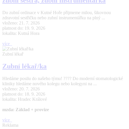
zubní sestra, zubní instrumentářka
Do zubní ordinace v Kutné Hoře přijmeme milou, šikovnou
zdravotní sestřičku nebo zubní instrumentářku na plný ...
vloženo: 21. 7. 2026
platnost do: 19. 9. 2026
lokalita: Kutná Hora
více
Zubní lékař
Zubní lékař/ka
Hledáme posilu do našeho týmu! ???? Do moderní stomatologické
kliniky hledáme nového kolegu nebo kolegyni na ...
vloženo: 20. 7. 2026
platnost do: 18. 9. 2026
lokalita: Hradec Králové
mzda: Základ + provize
více
Reklama