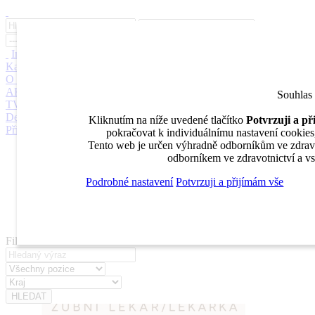
Inzerce
Moje inzeráty
Pro inzerenty
Upozornění na nové pozice
Kariérní poradenství
Jak portál funguje
Nabídka služeb inzerentům
O nás
DENTAL MARKET
DENTAL CHOICE
DENTÁLNÍ
AKADEMIE
DENTAL BAZAR
DENTAL JOBS
STOMATEAM
Souhlas
TV
DentalJobs.cz
menu
search
Kliknutím na níže uvedené tlačítko
Potvrzuji a p
Přihlásit
pokračovat k individuálnímu nastavení cookies, 
Tento web je určen výhradně odborníkům ve zdravot
Inzerce
odborníkem ve zdravotnictví a vs
Moje inzeráty
Pro inzerenty
Podrobné nastavení
Potvrzuji a přijímám vše
Upozornění na nové pozice
Kariérní poradenství
Filtrovat