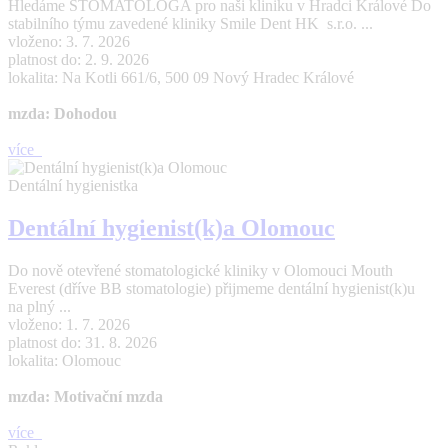
Hledáme STOMATOLOGA pro naši kliniku v Hradci Králové Do
stabilního týmu zavedené kliniky Smile Dent HK s.r.o. ...
vloženo: 3. 7. 2026
platnost do: 2. 9. 2026
lokalita: Na Kotli 661/6, 500 09 Nový Hradec Králové
mzda: Dohodou
více
Dentální hygienistka
Dentální hygienist(k)a Olomouc
Do nově otevřené stomatologické kliniky v Olomouci Mouth
Everest (dříve BB stomatologie) přijmeme dentální hygienist(k)u
na plný ...
vloženo: 1. 7. 2026
platnost do: 31. 8. 2026
lokalita: Olomouc
mzda: Motivační mzda
více