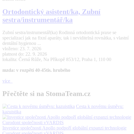
Ortodontický asistent/ka, Zubní
sestra/instrumentář/ka
Zubní sestra/instrumentář(ka) Rodinná ortodontická praxe se
specializací jak na fixní aparáty, tak i neviditelná rovnátka, s vlastní
dentální hygienou ...
vloženo: 23. 7. 2026
platnost do: 22. 9. 2026
lokalita: Černá Růže, Na Příkopě 853/12, Praha 1, 110 00
mzda: v rozpětí 40-45tis. hrubého
více
Přečtěte si na StomaTeam.cz
Cesta k novému úsměvu:
kazuistika
Investice společnosti Apollo podpoří globální expanzi technologie
Curodont společnosti vVARDIS