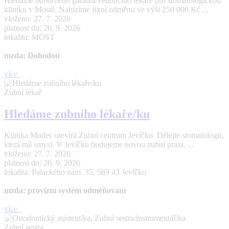
Hledáme odborného garanta/vedoucího lékaře pro stomatologickou
kliniku v Mostě. Nabízíme fixní odměnu ve výši 250 000 Kč ...
vloženo: 27. 7. 2026
platnost do: 26. 9. 2026
lokalita: MOST
mzda: Dohodou
více
Zubní lékař
Hledáme zubního lékaře/ku
Klinika Modec otevírá Zubní centrum Jevíčko. Dělejte stomatologii,
která má smysl. V Jevíčku budujeme novou zubní praxi, ...
vloženo: 27. 7. 2026
platnost do: 26. 9. 2026
lokalita: Palackého nám. 35, 569 43 Jevíčko
mzda: provizní systém odměňování
více
Zubní sestra