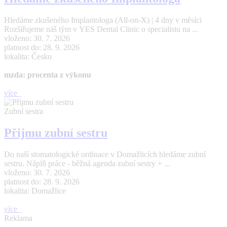
Hledáme zkušeného Implantologa (All-on-X) | 4 dny v měsíci
Rozšiřujeme náš tým v YES Dental Clinic o specialistu na ...
vloženo: 30. 7. 2026
platnost do: 28. 9. 2026
lokalita: Česko
mzda: procenta z výkonu
více
Zubní sestra
Přijmu zubní sestru
Do naší stomatologické ordinace v Domažlicích hledáme zubní
sestru. Náplň práce - běžná agenda zubní sestry + ...
vloženo: 30. 7. 2026
platnost do: 28. 9. 2026
lokalita: Domažlice
více
Reklama