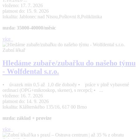
vloženo: 17. 7. 2026
platnost do: 15. 9. 2026
lokalita: Jablonec nad Nisou,Poštovni 8,Poliklinika
mzda: 35000-40000/měsic
více
Zubní lékař
Hledáme zubaře/zubařku do našeho týmu
- Wolfdental s.r.o.
• úvazek min 0,5 až 1,0 dle dohody • práce v plně vybavené
ordinaci (OPG+mikroskop, skener), s recepcí; • ...
vloženo: 16. 7. 2026
platnost do: 14. 9. 2026
lokalita: Klášterského 135/16, 617 00 Brno
mzda: základ + provize
více