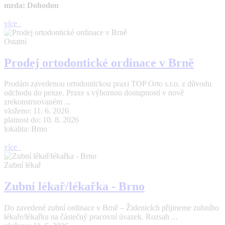
mzda: Dohodou
více
Ostatní
Prodej ortodontické ordinace v Brně
Prodám zavedenou ortodontickou praxi TOP Orto s.r.o. z důvodu
odchodu do penze. Praxe s výbornou dostupností v nově
zrekonstruovaném ...
vloženo: 11. 6. 2026
platnost do: 10. 8. 2026
lokalita: Brno
více
Zubní lékař
Zubní lékař/lékařka - Brno
Do zavedené zubní ordinace v Brně – Židenicích přijmeme zubního
lékaře/lékařku na částečný pracovní úvazek. Rozsah ...