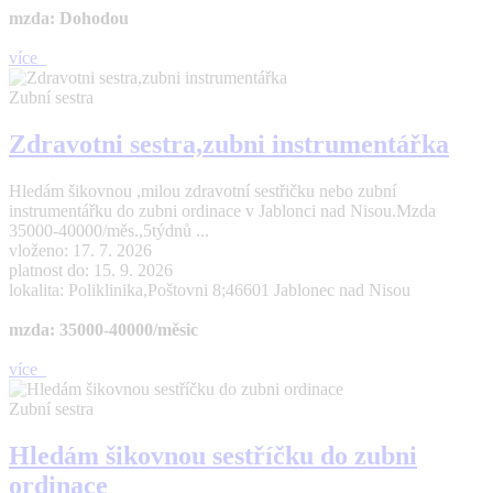
mzda: Dohodou
více
Zubní sestra
Zdravotni sestra,zubni instrumentářka
Hledám šikovnou ,milou zdravotní sestřičku nebo zubní
instrumentářku do zubni ordinace v Jablonci nad Nisou.Mzda
35000-40000/měs.,5týdnů ...
vloženo: 17. 7. 2026
platnost do: 15. 9. 2026
lokalita: Poliklinika,Poštovni 8;46601 Jablonec nad Nisou
mzda: 35000-40000/měsic
více
Zubní sestra
Hledám šikovnou sestříčku do zubni
ordinace