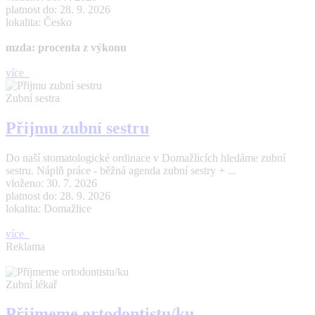
platnost do: 28. 9. 2026
lokalita: Česko
mzda: procenta z výkonu
více
Zubní sestra
Přijmu zubní sestru
Do naší stomatologické ordinace v Domažlicích hledáme zubní
sestru. Náplň práce - běžná agenda zubní sestry + ...
vloženo: 30. 7. 2026
platnost do: 28. 9. 2026
lokalita: Domažlice
více
Reklama
Zubní lékař
Přijmeme ortodontistu/ku