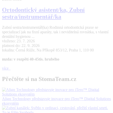
Ortodontický asistent/ka, Zubní
sestra/instrumentář/ka
Zubní sestra/instrumentář(ka) Rodinná ortodontická praxe se
specializací jak na fixní aparáty, tak i neviditelná rovnátka, s vlastní
dentální hygienou ...
vloženo: 23. 7. 2026
platnost do: 22. 9. 2026
lokalita: Černá Růže, Na Příkopě 853/12, Praha 1, 110 00
mzda: v rozpětí 40-45tis. hrubého
více
Přečtěte si na StomaTeam.cz
Align Technology představuje inovace pro iTero™ Digital Solutions
ekosystém