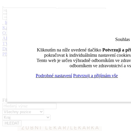
Inzerce
Moje inzeráty
Pro inzerenty
Upozornění na nové pozice
Kariérní poradenství
Jak portál funguje
Nabídka služeb inzerentům
O nás
DENTAL MARKET
DENTAL CHOICE
DENTÁLNÍ
AKADEMIE
DENTAL BAZAR
DENTAL JOBS
STOMATEAM
Souhlas
TV
DentalJobs.cz
menu
search
Kliknutím na níže uvedené tlačítko
Potvrzuji a p
Přihlásit
pokračovat k individuálnímu nastavení cookies, 
Tento web je určen výhradně odborníkům ve zdravot
Inzerce
odborníkem ve zdravotnictví a vs
Moje inzeráty
Pro inzerenty
Podrobné nastavení
Potvrzuji a přijímám vše
Upozornění na nové pozice
Kariérní poradenství
Filtrovat