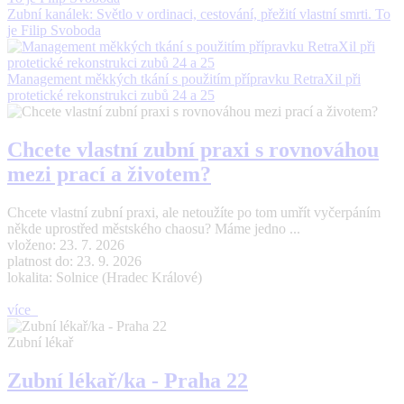
Zubní kanálek: Světlo v ordinaci, cestování, přežití vlastní smrti. To
je Filip Svoboda
Management měkkých tkání s použitím přípravku RetraXil při
protetické rekonstrukci zubů 24 a 25
Chcete vlastní zubní praxi s rovnováhou
mezi prací a životem?
Chcete vlastní zubní praxi, ale netoužíte po tom umřít vyčerpáním
někde uprostřed městského chaosu? Máme jedno ...
vloženo: 23. 7. 2026
platnost do: 23. 9. 2026
lokalita: Solnice (Hradec Králové)
více
Zubní lékař
Zubní lékař/ka - Praha 22