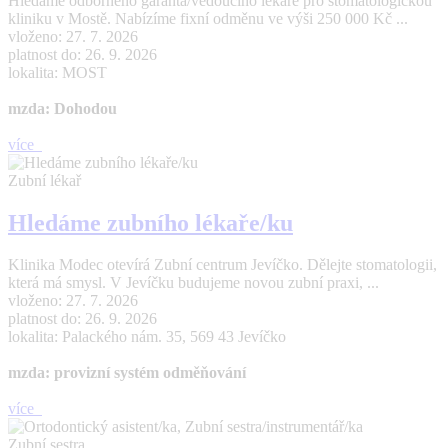
Hledáme odborného garanta/vedoucího lékaře pro stomatologickou
kliniku v Mostě. Nabízíme fixní odměnu ve výši 250 000 Kč ...
vloženo: 27. 7. 2026
platnost do: 26. 9. 2026
lokalita: MOST
mzda: Dohodou
více
Zubní lékař
Hledáme zubního lékaře/ku
Klinika Modec otevírá Zubní centrum Jevíčko. Dělejte stomatologii,
která má smysl. V Jevíčku budujeme novou zubní praxi, ...
vloženo: 27. 7. 2026
platnost do: 26. 9. 2026
lokalita: Palackého nám. 35, 569 43 Jevíčko
mzda: provizní systém odměňování
více
Zubní sestra