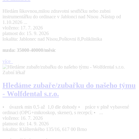
Hledám šikovnou,milou zdravotni sestřičku nebo zubni
instrumentářku do ordinace v Jablonci nad Nisou .Nástup od
1.10.2026 ...
vloženo: 17. 7. 2026
platnost do: 15. 9. 2026
lokalita: Jablonec nad Nisou,Poštovni 8,Poliklinika
mzda: 35000-40000/měsic
více
Zubní lékař
Hledáme zubaře/zubařku do našeho týmu
- Wolfdental s.r.o.
• úvazek min 0,5 až 1,0 dle dohody • práce v plně vybavené
ordinaci (OPG+mikroskop, skener), s recepcí; • ...
vloženo: 16. 7. 2026
platnost do: 14. 9. 2026
lokalita: Klášterského 135/16, 617 00 Brno