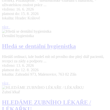
čtvrtek). Požadujeme: * středoškolské vzdělání s maturitou, *
uživatelskou znalost práce ...
vloženo: 16. 6. 2026
platnost do: 15. 8. 2026
lokalita: Hradec Králové
více
Dentální hygienistka
Hledá se dentální hygienistka
Hledáš ordinaci, kde budeš mít od prvního dne plný diář pacientů,
recepci za zády a podporu ...
vloženo: 13. 6. 2026
platnost do: 12. 8. 2026
lokalita: Zahradní 973, Malenovice, 763 02 Zlín
více
Zubní lékař
HLEDÁME ZUBNÍHO LÉKAŘE /
LÉKAŘKU