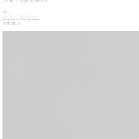
lokalita: Frýdek-Místek
více
<<
<
1
2
3
>
>>
Reklama