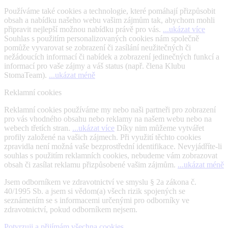
Používáme také cookies a technologie, které pomáhají přizpůsobit
obsah a nabídku našeho webu vašim zájmům tak, abychom mohli
připravit nejlepší možnou nabídku právě pro vás.
...ukázat více
Souhlas s použitím personalizovaných cookies nám společně
pomůže vyvarovat se zobrazení či zasílání neužitečných či
nežádoucích informací či nabídek a zobrazení jedinečných funkcí a
informací pro vaše zájmy a váš status (např. člena Klubu
StomaTeam).
...ukázat méně
Reklamní cookies
Reklamní cookies používáme my nebo naši partneři pro zobrazení
pro vás vhodného obsahu nebo reklamy na našem webu nebo na
webech třetích stran.
...ukázat více
Díky nim můžeme vytvářet
profily založené na vašich zájmech. Při využití těchto cookies
zpravidla není možná vaše bezprostřední identifikace. Nevyjádříte-li
souhlas s použitím reklamních cookies, nebudeme vám zobrazovat
obsah či zasílat reklamu přizpůsobené vašim zájmům.
...ukázat méně
Jsem odborníkem ve zdravotnictví ve smyslu § 2a zákona č.
40/1995 Sb. a jsem si vědom(a) všech rizik spojených se
seznámením se s informacemi určenými pro odborníky ve
zdravotnictví, pokud odborníkem nejsem.
Potvrzuji a přijímám všechna cookies