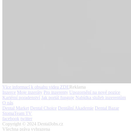
Více informací k obsahu videa
ZDE
Reklama
Inzerce
Moje inzeráty
Pro inzerenty
Upozornění na nové pozice
Kariérní poradenství
Jak portál funguje
Nabídka služeb inzerentům
O nás
Dental Market
Dental Choice
Dentální Akademie
Dental Bazar
StomaTeam TV
facebook
twitter
Copyright © 2024 DentalJobs.cz
Všechna práva vyhrazena