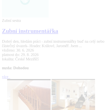
Zubní sestra
Zubní instrumentářka
Dobrý den, hledám práci - zubní instrumentářky buď na celý nebo
částečný úvazek- Hradec Králové, Jaroměř. Jsem ...
vloženo: 30. 6. 2026
platnost do: 29. 8. 2026
lokalita: České Meziříčí
mzda: Dohodou
více