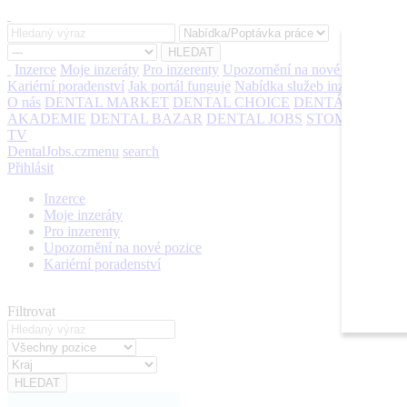
Inzerce
Moje inzeráty
Pro inzerenty
Upozornění na nové pozice
Kariérní poradenství
Jak portál funguje
Nabídka služeb inzerentům
O nás
DENTAL MARKET
DENTAL CHOICE
DENTÁLNÍ
AKADEMIE
DENTAL BAZAR
DENTAL JOBS
STOMATEAM
TV
DentalJobs.cz
menu
search
Přihlásit
Inzerce
Moje inzeráty
Pro inzerenty
Upozornění na nové pozice
Kariérní poradenství
Filtrovat