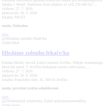
Hledáme odborného garanta/vedoucího lékaře pro stomatologickou
kliniku v Mostě. Nabízíme fixní odměnu ve výši 250 000 Kč ...
vloženo: 27. 7. 2026
platnost do: 26. 9. 2026
lokalita: MOST
mzda: Dohodou
více
Zubní lékař
Hledáme zubního lékaře/ku
Klinika Modec otevírá Zubní centrum Jevíčko. Dělejte stomatologii,
která má smysl. V Jevíčku budujeme novou zubní praxi, ...
vloženo: 27. 7. 2026
platnost do: 26. 9. 2026
lokalita: Palackého nám. 35, 569 43 Jevíčko
mzda: provizní systém odměňování
více
Zubní sestra