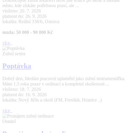
Dokončujete zubní lékařství nebo jste krátce po škole a hledáte
místo, kde získáte potřebnou praxi, ale ...
vloženo: 20. 7. 2026
platnost do: 26. 9. 2026
lokalita: Reální 338/6, Ostrava
mzda: 50 000 - 90 000 Kč
více
Zubní sestra
Poptávka
Dobrý den, hledám pracovní uplatnění jako zubní instrumentářka.
Mám 1,5 roku praxe v ordinaci a kompletní zkušenosti ...
vloženo: 18. 7. 2026
platnost do: 16. 9. 2026
lokalita: Nový Jičín a okolí (FM, Frenštát, Hranice ..)
více
Ostatní