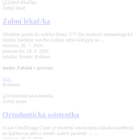
Zubní lékař
Zubní lékař/ka
Hledáme posilu do našeho týmu! ???? Do moderní stomatologické
kliniky hledáme nového kolegu nebo kolegyni na ...
vloženo: 20. 7. 2026
platnost do: 18. 9. 2026
lokalita: Hradec Králové
mzda: Základ + provize
více
Reklama
Zubní sestra
Ortodontická asistentka
O nás OrtoDesign Clinic je moderní ortodontická klinika zaměřená
na špičkovou péči o úsměv našich pacientů — ...
vloženo: 20. 7. 2026