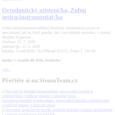
Ortodontický asistent/ka, Zubní
sestra/instrumentář/ka
Zubní sestra/instrumentář(ka) Rodinná ortodontická praxe se
specializací jak na fixní aparáty, tak i neviditelná rovnátka, s vlastní
dentální hygienou ...
vloženo: 23. 7. 2026
platnost do: 22. 9. 2026
lokalita: Černá Růže, Na Příkopě 853/12, Praha 1, 110 00
mzda: v rozpětí 40-45tis. hrubého
více
Přečtěte si na StomaTeam.cz
Inovativní dentální kompozitum: univerzální použití a zefektivnění
výplňové terapie v klinické praxi