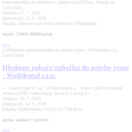
instrumentářku do ordinace v Jablonci nad Nisou .Nástup od
1.10.2026 ...
vloženo: 17. 7. 2026
platnost do: 15. 9. 2026
lokalita: Jablonec nad Nisou,Poštovni 8,Poliklinika
mzda: 35000-40000/měsic
více
Zubní lékař
Hledáme zubaře/zubařku do našeho týmu
- Wolfdental s.r.o.
• úvazek min 0,5 až 1,0 dle dohody • práce v plně vybavené
ordinaci (OPG+mikroskop, skener), s recepcí; • ...
vloženo: 16. 7. 2026
platnost do: 14. 9. 2026
lokalita: Klášterského 135/16, 617 00 Brno
mzda: základ + provize
více