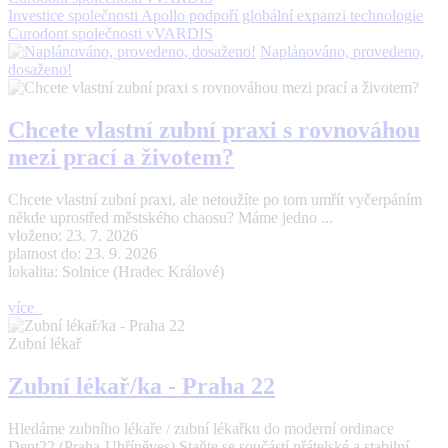
Investice společnosti Apollo podpoří globální expanzi technologie
Curodont společnosti vVARDIS
Naplánováno, provedeno,
dosaženo!
Chcete vlastní zubní praxi s rovnováhou
mezi prací a životem?
Chcete vlastní zubní praxi, ale netoužíte po tom umřít vyčerpáním
někde uprostřed městského chaosu? Máme jedno ...
vloženo: 23. 7. 2026
platnost do: 23. 9. 2026
lokalita: Solnice (Hradec Králové)
více
Zubní lékař
Zubní lékař/ka - Praha 22
Hledáme zubního lékaře / zubní lékařku do moderní ordinace
Dent22 (Praha-Uhříněves) Staňte se součástí přátelské a stabilní ...