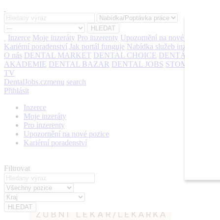
Inzerce
Moje inzeráty
Pro inzerenty
Upozornění na nové pozice
Kariérní poradenství
Jak portál funguje
Nabídka služeb inzerentům
O nás
DENTAL MARKET
DENTAL CHOICE
DENTÁLNÍ
AKADEMIE
DENTAL BAZAR
DENTAL JOBS
STOMATEAM
TV
DentalJobs.cz
menu
search
Přihlásit
Inzerce
Moje inzeráty
Pro inzerenty
Upozornění na nové pozice
Kariérní poradenství
Filtrovat