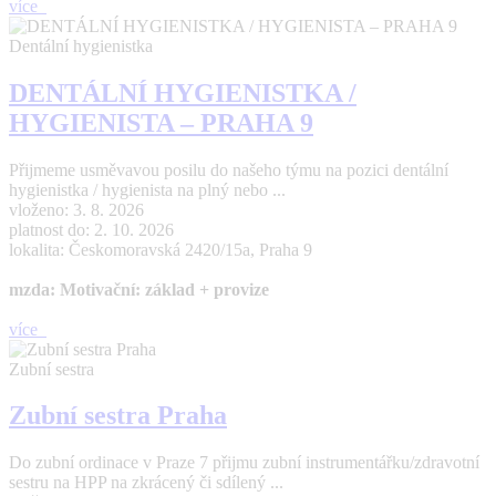
více
Dentální hygienistka
DENTÁLNÍ HYGIENISTKA /
HYGIENISTA – PRAHA 9
Přijmeme usměvavou posilu do našeho týmu na pozici dentální
hygienistka / hygienista na plný nebo ...
vloženo: 3. 8. 2026
platnost do: 2. 10. 2026
lokalita: Českomoravská 2420/15a, Praha 9
mzda: Motivační: základ + provize
více
Zubní sestra
Zubní sestra Praha
Do zubní ordinace v Praze 7 přijmu zubní instrumentářku/zdravotní
sestru na HPP na zkrácený či sdílený ...