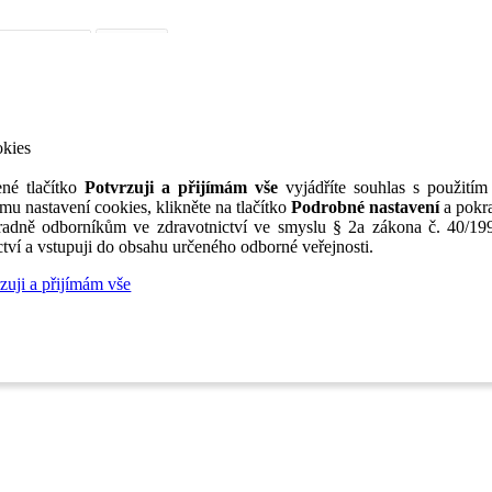
iérní poradenství
Jak portál funguje
Nabídka služeb inzerentům
O nás
TV
okies
né tlačítko
Potvrzuji a přijímám vše
vyjádříte souhlas s použitím
mu nastavení cookies, klikněte na tlačítko
Podrobné nastavení
a pokra
adně odborníkům ve zdravotnictví ve smyslu § 2a zákona č. 40/199
tví a vstupuji do obsahu určeného odborné veřejnosti.
zuji a přijímám vše