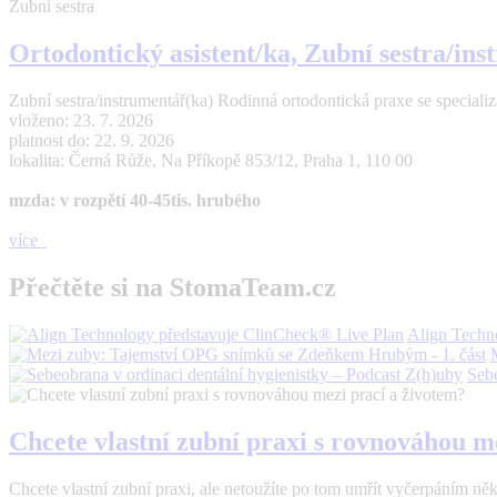
Zubní sestra
Ortodontický asistent/ka, Zubní sestra/in
Zubní sestra/instrumentář(ka) Rodinná ortodontická praxe se specializací
vloženo: 23. 7. 2026
platnost do: 22. 9. 2026
lokalita: Černá Růže, Na Příkopě 853/12, Praha 1, 110 00
mzda: v rozpětí 40-45tis. hrubého
více
Přečtěte si na StomaTeam.cz
Align Techn
Sebe
Chcete vlastní zubní praxi s rovnováhou m
Chcete vlastní zubní praxi, ale netoužíte po tom umřít vyčerpáním n