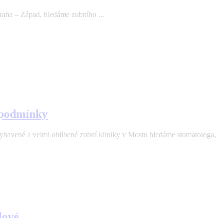
aha – Západ, hledáme zubního ...
 podmínky
velmi oblíbené zubní kliniky v Mostu hledáme stomatologa, kte
lové