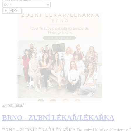
Zubní lékař
BRNO - ZUBNÍ LÉKAŘ/LÉKAŘKA
BRNO - ZUBNÍ LÉKAŘ/LÉKAŘKA Do zubní kliniky Altadent v Brně 