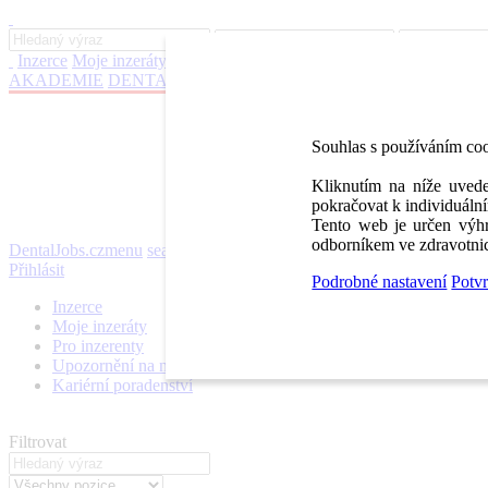
Inzerce
Moje inzeráty
Pro inzerenty
Upozornění na nové pozice
Kar
AKADEMIE
DENTAL BAZAR
DENTAL JOBS
STOMATEAM 
Souhlas s používáním co
Kliknutím na níže uvede
pokračovat k individuální
Tento web je určen výhr
odborníkem ve zdravotnic
DentalJobs.cz
menu
search
Přihlásit
Podrobné nastavení
Potvr
Inzerce
Moje inzeráty
Pro inzerenty
Upozornění na nové pozice
Kariérní poradenství
Filtrovat