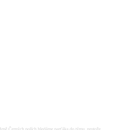
Černých polích hledáme parťáka do týmu, protože ...