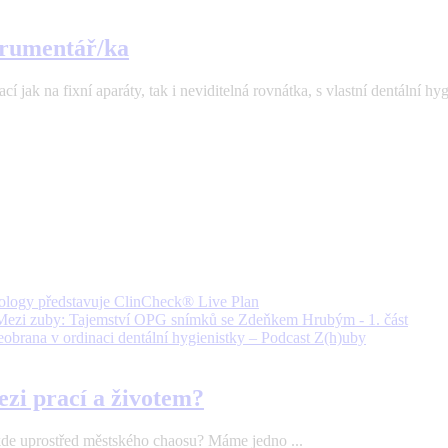
strumentář/ka
 jak na fixní aparáty, tak i neviditelná rovnátka, s vlastní dentální hyg
ology představuje ClinCheck® Live Plan
Mezi zuby: Tajemství OPG snímků se Zdeňkem Hrubým - 1. část
obrana v ordinaci dentální hygienistky – Podcast Z(h)uby
ezi prací a životem?
ěkde uprostřed městského chaosu? Máme jedno ...