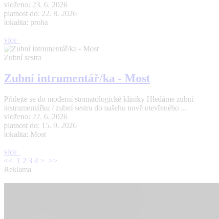
vloženo: 23. 6. 2026
platnost do: 22. 8. 2026
lokalita: proha
více
Zubní sestra
Zubní intrumentář/ka - Most
Přidejte se do moderní stomatologické kliniky Hledáme zubní
instrumentářku / zubní sestru do našeho nově otevřeného ...
vloženo: 22. 6. 2026
platnost do: 15. 9. 2026
lokalita: Most
více
<<
1
2
3
4
>
>>
Reklama