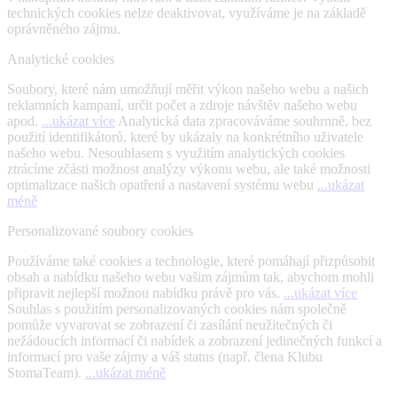
technických cookies nelze deaktivovat, využíváme je na základě
oprávněného zájmu.
Analytické cookies
Soubory, které nám umožňují měřit výkon našeho webu a našich
reklamních kampaní, určit počet a zdroje návštěv našeho webu
apod.
...ukázat více
Analytická data zpracováváme souhrnně, bez
použití identifikátorů, které by ukázaly na konkrétního uživatele
našeho webu. Nesouhlasem s využitím analytických cookies
ztrácíme zčásti možnost analýzy výkonu webu, ale také možnosti
optimalizace našich opatření a nastavení systému webu
...ukázat
méně
Personalizované soubory cookies
Používáme také cookies a technologie, které pomáhají přizpůsobit
obsah a nabídku našeho webu vašim zájmům tak, abychom mohli
připravit nejlepší možnou nabídku právě pro vás.
...ukázat více
Souhlas s použitím personalizovaných cookies nám společně
pomůže vyvarovat se zobrazení či zasílání neužitečných či
nežádoucích informací či nabídek a zobrazení jedinečných funkcí a
informací pro vaše zájmy a váš status (např. člena Klubu
StomaTeam).
...ukázat méně