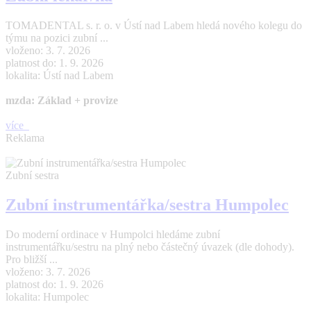
TOMADENTAL s. r. o. v Ústí nad Labem hledá nového kolegu do
týmu na pozici zubní ...
vloženo: 3. 7. 2026
platnost do: 1. 9. 2026
lokalita: Ústí nad Labem
mzda: Základ + provize
více
Reklama
Zubní sestra
Zubní instrumentářka/sestra Humpolec
Do moderní ordinace v Humpolci hledáme zubní
instrumentářku/sestru na plný nebo částečný úvazek (dle dohody).
Pro bližší ...
vloženo: 3. 7. 2026
platnost do: 1. 9. 2026
lokalita: Humpolec