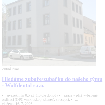
Zubní lékař
Hledáme zubaře/zubařku do našeho týmu
- Wolfdental s.r.o.
• úvazek min 0,5 až 1,0 dle dohody • práce v plně vybavené
ordinaci (OPG+mikroskop, skener), s recepcí; • ...
vloženo: 16. 7. 2026