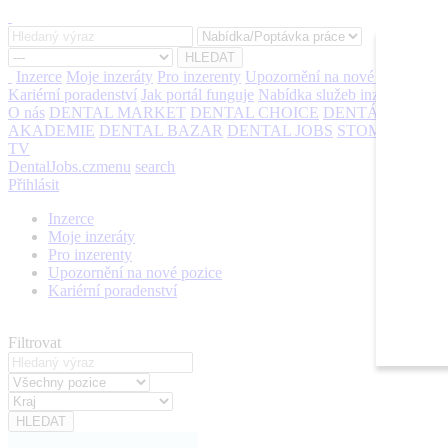
Inzerce
Moje inzeráty
Pro inzerenty
Upozornění na nové pozice
Kariérní poradenství
Jak portál funguje
Nabídka služeb inzerentům
O nás
DENTAL MARKET
DENTAL CHOICE
DENTÁLNÍ
AKADEMIE
DENTAL BAZAR
DENTAL JOBS
STOMATEAM
TV
DentalJobs.cz
menu
search
Přihlásit
Inzerce
Moje inzeráty
Pro inzerenty
Upozornění na nové pozice
Kariérní poradenství
Filtrovat