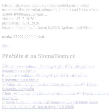
Hledám šikovnou ,milou zdravotní sestřičku nebo zubní
instrumentářku do zubni ordinace v Jablonci nad Nisou.Mzda
35000-40000/měs.,5týdnů ...
vloženo: 17. 7. 2026
platnost do: 15. 9. 2026
lokalita: Poliklinika,Poštovni 8;46601 Jablonec nad Nisou
mzda: 35000-40000/měsic
více
Přečtěte si na StomaTeam.cz
Revoluce v ordinaci: Flamingo® přináší AI střih přímo
k dokumentaci u křesla
Align Technology představuje inovace pro iTero™ Digital Solutions
ekosystém
Smile
Centrum: moderní síť stomatologických klinik