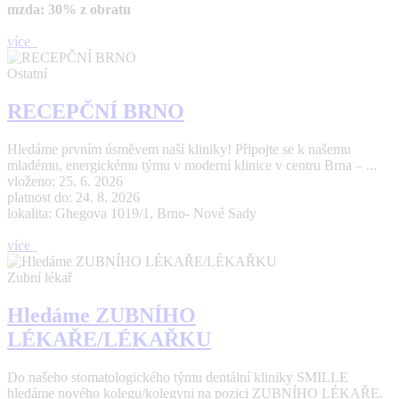
mzda: 30% z obratu
více
Ostatní
RECEPČNÍ BRNO
Hledáme prvním úsměvem naší kliniky! Připojte se k našemu
mladému, energickému týmu v moderní klinice v centru Brna – ...
vloženo: 25. 6. 2026
platnost do: 24. 8. 2026
lokalita: Ghegova 1019/1, Brno- Nové Sady
více
Zubní lékař
Hledáme ZUBNÍHO
LÉKAŘE/LÉKAŘKU
Do našeho stomatologického týmu dentální kliniky SMILLE
hledáme nového kolegu/kolegyni na pozici ZUBNÍHO LÉKAŘE.