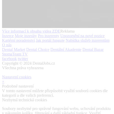
Více informací k obsahu videa
ZDE
Reklama
Inzerce
Moje inzeráty
Pro inzerenty
Upozornění na nové pozice
Kariérní poradenství
Jak portál funguje
Nabídka služeb inzerentům
O nás
Dental Market
Dental Choice
Dentální Akademie
Dental Bazar
StomaTeam TV
facebook
twitter
Copyright © 2024 DentalJobs.cz
Všechna práva vyhrazena
Nastavení cookies
×
Podrobné nastavení
V tomto nastavení můžete přizpůsobit využití souborů cookies dle
kategorií a dle vašich preferencí.
Nezbytná technická cookies
Soubory nezbytné pro správné fungování webu, uchování produktu
v nákupním košíku, filtrování a další základní funkce. Využití