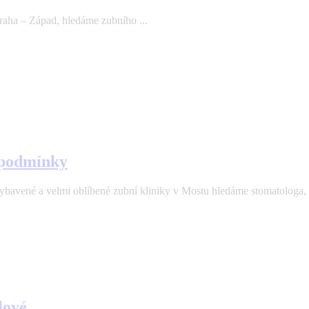
aha – Západ, hledáme zubního ...
 podmínky
velmi oblíbené zubní kliniky v Mostu hledáme stomatologa, kte
lové