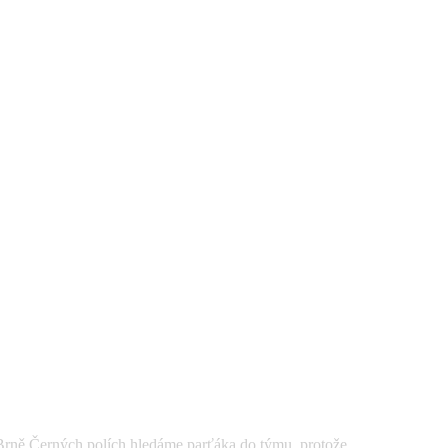
Černých polích hledáme parťáka do týmu, protože ...