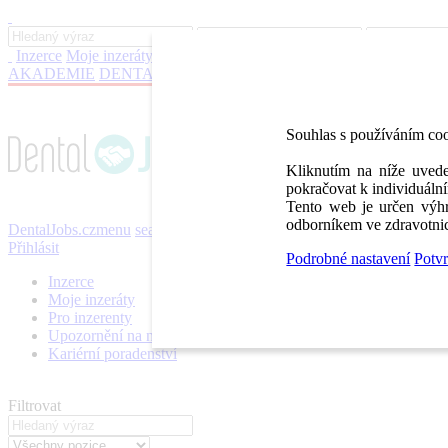
Inzerce
Moje inzeráty
Pro inzerenty
Upozornění na nové pozice
Kar
AKADEMIE
DENTAL BAZAR
DENTAL JOBS
STOMATEAM 
Souhlas s používáním co
Kliknutím na níže uvede
pokračovat k individuální
Tento web je určen výhr
odborníkem ve zdravotnic
DentalJobs.cz
menu
search
Přihlásit
Podrobné nastavení
Potvr
Inzerce
Moje inzeráty
Pro inzerenty
Upozornění na nové pozice
Kariérní poradenství
Filtrovat