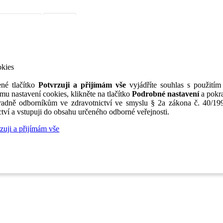
iérní poradenství
Jak portál funguje
Nabídka služeb inzerentům
O nás
TV
okies
né tlačítko
Potvrzuji a přijímám vše
vyjádříte souhlas s použitím
mu nastavení cookies, klikněte na tlačítko
Podrobné nastavení
a pokra
adně odborníkům ve zdravotnictví ve smyslu § 2a zákona č. 40/199
tví a vstupuji do obsahu určeného odborné veřejnosti.
zuji a přijímám vše