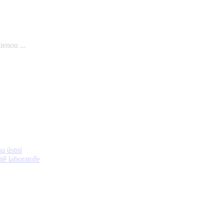
ienou ...
u ústní
tě laboratoře