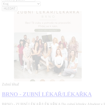
Zubní lékař
BRNO - ZUBNÍ LÉKAŘ/LÉKAŘKA
BRNO - ZUBNÍ LÉKAŘ/LÉKAŘKA Do zubní kliniky Altadent v Brně 