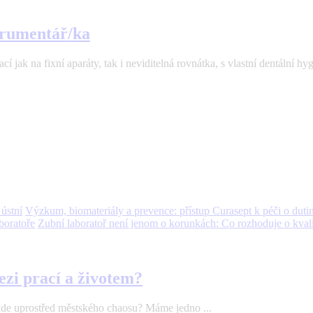
strumentář/ka
 jak na fixní aparáty, tak i neviditelná rovnátka, s vlastní dentální hyg
Výzkum, biomateriály a prevence: přístup Curasept k péči o dutin
Zubní laboratoř není jenom o korunkách: Co rozhoduje o kvali
ezi prací a životem?
ěkde uprostřed městského chaosu? Máme jedno ...