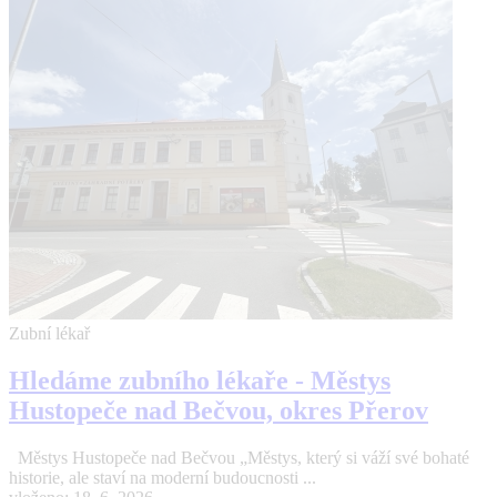
Zubní lékař
Hledáme zubního lékaře - Městys
Hustopeče nad Bečvou, okres Přerov
Městys Hustopeče nad Bečvou „Městys, který si váží své bohaté
historie, ale staví na moderní budoucnosti ...