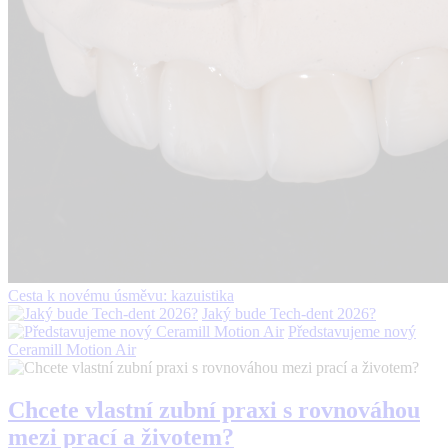
Cesta k novému úsměvu: kazuistika
Jaký bude Tech-dent 2026?
Představujeme nový
Ceramill Motion Air
Chcete vlastní zubní praxi s rovnováhou
mezi prací a životem?