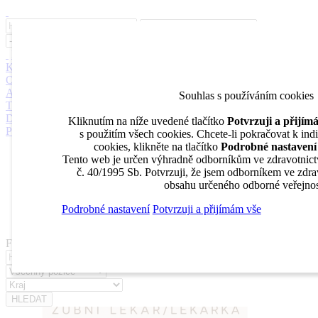
Inzerce
Moje inzeráty
Pro inzerenty
Upozornění na nové pozice
Kariérní poradenství
Jak portál funguje
Nabídka služeb inzerentům
O nás
DENTAL MARKET
DENTAL CHOICE
DENTÁLNÍ
AKADEMIE
DENTAL BAZAR
DENTAL JOBS
STOMATEAM
Souhlas s používáním cookies
TV
DentalJobs.cz
menu
search
Kliknutím na níže uvedené tlačítko
Potvrzuji a přijí
Přihlásit
s použitím všech cookies. Chcete-li pokračovat k ind
cookies, klikněte na tlačítko
Podrobné nastavení
Inzerce
Tento web je určen výhradně odborníkům ve zdravotnict
Moje inzeráty
č. 40/1995 Sb. Potvrzuji, že jsem odborníkem ve zdrav
Pro inzerenty
obsahu určeného odborné veřejnos
Upozornění na nové pozice
Kariérní poradenství
Podrobné nastavení
Potvrzuji a přijímám vše
Filtrovat