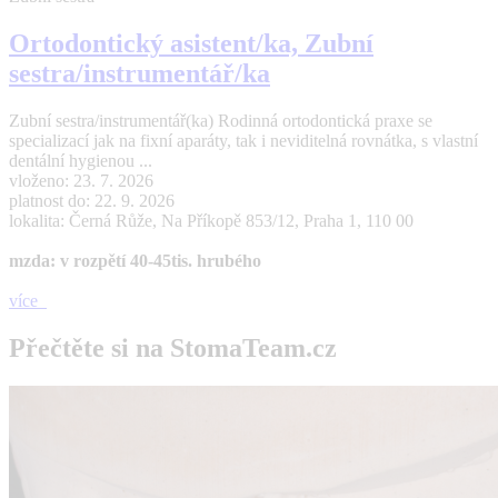
Ortodontický asistent/ka, Zubní
sestra/instrumentář/ka
Zubní sestra/instrumentář(ka) Rodinná ortodontická praxe se
specializací jak na fixní aparáty, tak i neviditelná rovnátka, s vlastní
dentální hygienou ...
vloženo: 23. 7. 2026
platnost do: 22. 9. 2026
lokalita: Černá Růže, Na Příkopě 853/12, Praha 1, 110 00
mzda: v rozpětí 40-45tis. hrubého
více
Přečtěte si na StomaTeam.cz