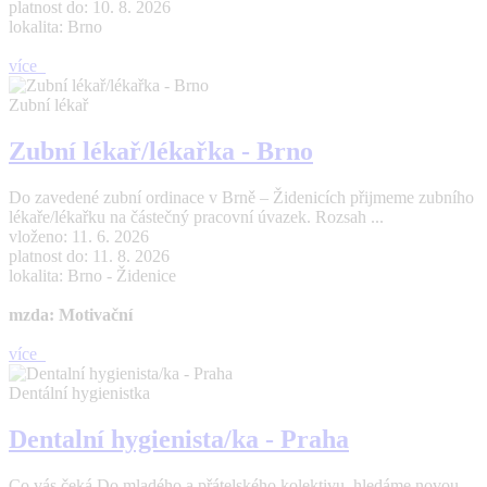
platnost do: 10. 8. 2026
lokalita: Brno
více
Zubní lékař
Zubní lékař/lékařka - Brno
Do zavedené zubní ordinace v Brně – Židenicích přijmeme zubního
lékaře/lékařku na částečný pracovní úvazek. Rozsah ...
vloženo: 11. 6. 2026
platnost do: 11. 8. 2026
lokalita: Brno - Židenice
mzda: Motivační
více
Dentální hygienistka
Dentalní hygienista/ka - Praha
Co vás čeká Do mladého a přátelského kolektivu hledáme novou