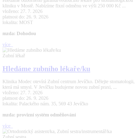
Hledáme odborného garanta/vedoucího lékaře pro stomatologickou
kliniku v Mostě. Nabízíme fixní odměnu ve výši 250 000 Kč ...
vloženo: 27. 7. 2026
platnost do: 26. 9. 2026
lokalita: MOST
mzda: Dohodou
více
Zubní lékař
Hledáme zubního lékaře/ku
Klinika Modec otevírá Zubní centrum Jevíčko. Dělejte stomatologii,
která má smysl. V Jevíčku budujeme novou zubní praxi, ...
vloženo: 27. 7. 2026
platnost do: 26. 9. 2026
lokalita: Palackého nám. 35, 569 43 Jevíčko
mzda: provizní systém odměňování
více
Zubní sestra