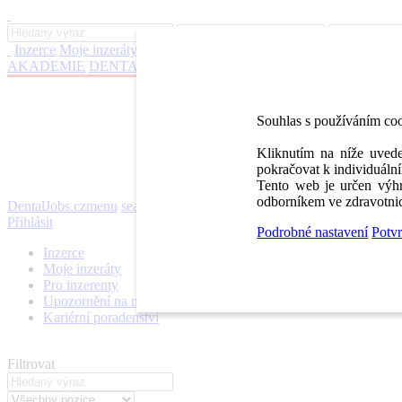
Inzerce
Moje inzeráty
Pro inzerenty
Upozornění na nové pozice
Kar
AKADEMIE
DENTAL BAZAR
DENTAL JOBS
STOMATEAM 
Souhlas s používáním co
Kliknutím na níže uvede
pokračovat k individuální
Tento web je určen výhr
odborníkem ve zdravotnic
DentalJobs.cz
menu
search
Přihlásit
Podrobné nastavení
Potvr
Inzerce
Moje inzeráty
Pro inzerenty
Upozornění na nové pozice
Kariérní poradenství
Filtrovat