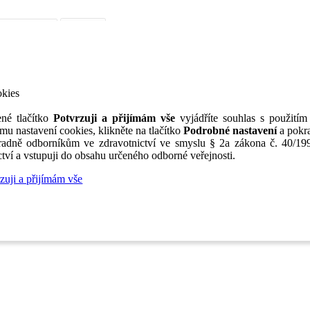
iérní poradenství
Jak portál funguje
Nabídka služeb inzerentům
O nás
TV
okies
né tlačítko
Potvrzuji a přijímám vše
vyjádříte souhlas s použitím
mu nastavení cookies, klikněte na tlačítko
Podrobné nastavení
a pokra
adně odborníkům ve zdravotnictví ve smyslu § 2a zákona č. 40/199
tví a vstupuji do obsahu určeného odborné veřejnosti.
zuji a přijímám vše