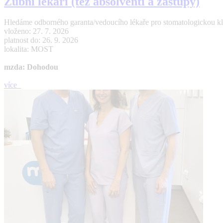
Zubní lékaři (též absolventi a zástupy)
Hledáme odborného garanta/vedoucího lékaře pro stomatologickou kl
vloženo: 27. 7. 2026
platnost do: 26. 9. 2026
lokalita: MOST
mzda: Dohodou
více