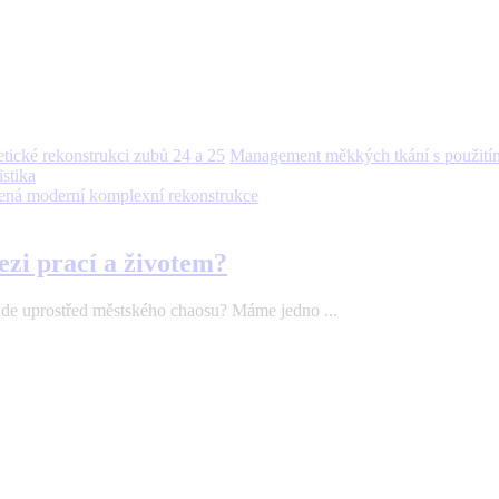
Management měkkých tkání s použitím 
stika
sená moderní komplexní rekonstrukce
ezi prací a životem?
ěkde uprostřed městského chaosu? Máme jedno ...