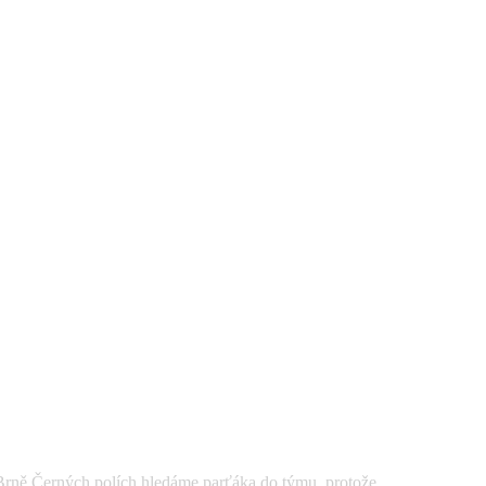
Černých polích hledáme parťáka do týmu, protože ...