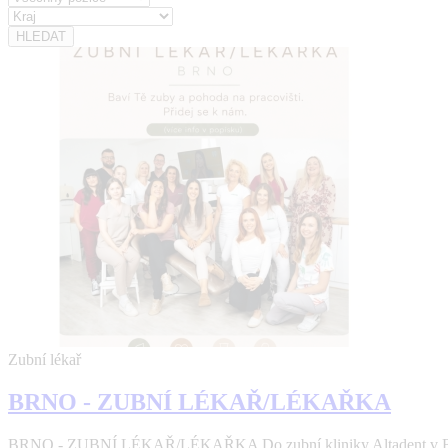
Zubní lékař
BRNO - ZUBNÍ LÉKAŘ/LÉKAŘKA
BRNO - ZUBNÍ LÉKAŘ/LÉKAŘKA Do zubní kliniky Altadent v Brně 