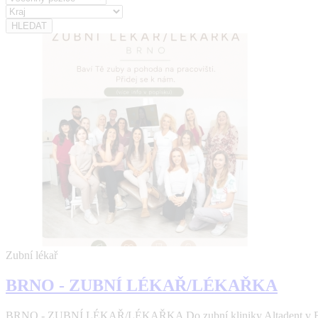
Zubní lékař
BRNO - ZUBNÍ LÉKAŘ/LÉKAŘKA
BRNO - ZUBNÍ LÉKAŘ/LÉKAŘKA Do zubní kliniky Altadent v Brně 