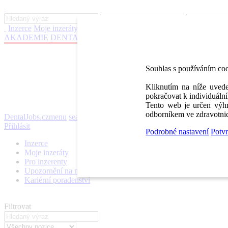
Inzerce
Moje inzeráty
Pro inzerenty
Upozornění na nové pozice
Kar
AKADEMIE
DENTAL BAZAR
DENTAL JOBS
STOMATEAM 
Souhlas s používáním co
Kliknutím na níže uvede
pokračovat k individuální
Tento web je určen výhr
odborníkem ve zdravotnic
DentalJobs.cz
menu
search
Přihlásit
Podrobné nastavení
Potvr
Inzerce
Moje inzeráty
Pro inzerenty
Upozornění na nové pozice
Kariérní poradenství
Filtrovat