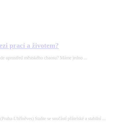
ezi prací a životem?
ěkde uprostřed městského chaosu? Máme jedno ...
aha-Uhříněves) Staňte se součástí přátelské a stabilní ...