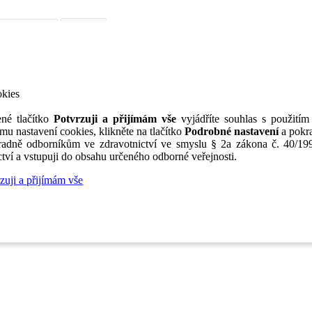
iérní poradenství
Jak portál funguje
Nabídka služeb inzerentům
O nás
TV
okies
né tlačítko
Potvrzuji a přijímám vše
vyjádříte souhlas s použitím
mu nastavení cookies, klikněte na tlačítko
Podrobné nastavení
a pokra
adně odborníkům ve zdravotnictví ve smyslu § 2a zákona č. 40/199
tví a vstupuji do obsahu určeného odborné veřejnosti.
zuji a přijímám vše