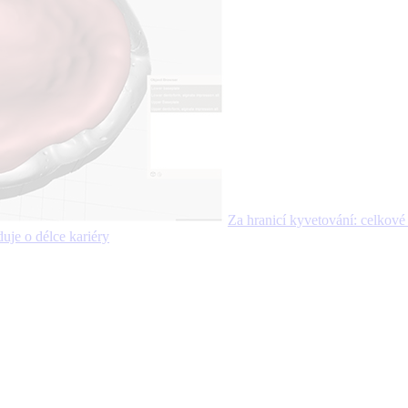
Za hranicí kyvetování: celko
je o délce kariéry