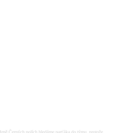
Černých polích hledáme parťáka do týmu, protože ...