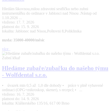
Hledám šikovnou,milou zdravotni sestřičku nebo zubni
instrumentářku do ordinace v Jablonci nad Nisou .Nástup od
1.10.2026 ...
vloženo: 17. 7. 2026
platnost do: 15. 9. 2026
lokalita: Jablonec nad Nisou,Poštovni 8,Poliklinika
mzda: 35000-40000/měsic
více
Zubní lékař
Hledáme zubaře/zubařku do našeho týmu
- Wolfdental s.r.o.
• úvazek min 0,5 až 1,0 dle dohody • práce v plně vybavené
ordinaci (OPG+mikroskop, skener), s recepcí; • ...
vloženo: 16. 7. 2026
platnost do: 14. 9. 2026
lokalita: Klášterského 135/16, 617 00 Brno