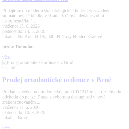
Přidejte se do moderní stomatologické kliniky Do zavedené
stomatologické kliniky v Hradci Králové hledáme zubní
instrumentářku / ...
vloženo: 15. 6. 2026
platnost do: 14. 8. 2026
lokalita: Na Kotli 661/6, 500 09 Nový Hradec Králové
mzda: Dohodou
více
Ostatní
Prodej ortodontické ordinace v Brně
Prodám zavedenou ortodontickou praxi TOP Orto s.r.o. z důvodu
odchodu do penze. Praxe s výbornou dostupností v nově
zrekonstruovaném ...
vloženo: 11. 6. 2026
platnost do: 10. 8. 2026
lokalita: Brno
více