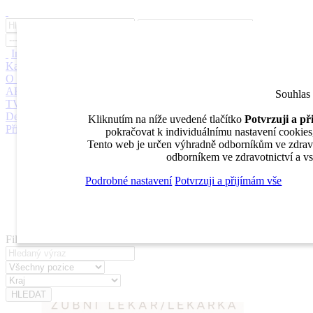
Inzerce
Moje inzeráty
Pro inzerenty
Upozornění na nové pozice
Kariérní poradenství
Jak portál funguje
Nabídka služeb inzerentům
O nás
DENTAL MARKET
DENTAL CHOICE
DENTÁLNÍ
AKADEMIE
DENTAL BAZAR
DENTAL JOBS
STOMATEAM
Souhlas
TV
DentalJobs.cz
menu
search
Kliknutím na níže uvedené tlačítko
Potvrzuji a p
Přihlásit
pokračovat k individuálnímu nastavení cookies, 
Tento web je určen výhradně odborníkům ve zdravot
Inzerce
odborníkem ve zdravotnictví a vs
Moje inzeráty
Pro inzerenty
Podrobné nastavení
Potvrzuji a přijímám vše
Upozornění na nové pozice
Kariérní poradenství
Filtrovat