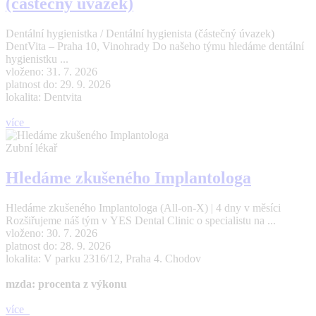
(částečný úvazek)
Dentální hygienistka / Dentální hygienista (částečný úvazek)
DentVita – Praha 10, Vinohrady Do našeho týmu hledáme dentální
hygienistku ...
vloženo: 31. 7. 2026
platnost do: 29. 9. 2026
lokalita: Dentvita
více
Zubní lékař
Hledáme zkušeného Implantologa
Hledáme zkušeného Implantologa (All-on-X) | 4 dny v měsíci
Rozšiřujeme náš tým v YES Dental Clinic o specialistu na ...
vloženo: 30. 7. 2026
platnost do: 28. 9. 2026
lokalita: V parku 2316/12, Praha 4. Chodov
mzda: procenta z výkonu
více