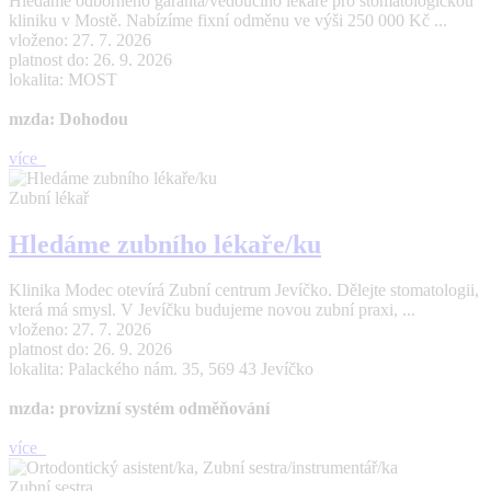
Hledáme odborného garanta/vedoucího lékaře pro stomatologickou
kliniku v Mostě. Nabízíme fixní odměnu ve výši 250 000 Kč ...
vloženo: 27. 7. 2026
platnost do: 26. 9. 2026
lokalita: MOST
mzda: Dohodou
více
Zubní lékař
Hledáme zubního lékaře/ku
Klinika Modec otevírá Zubní centrum Jevíčko. Dělejte stomatologii,
která má smysl. V Jevíčku budujeme novou zubní praxi, ...
vloženo: 27. 7. 2026
platnost do: 26. 9. 2026
lokalita: Palackého nám. 35, 569 43 Jevíčko
mzda: provizní systém odměňování
více
Zubní sestra