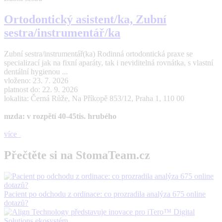
Ortodontický asistent/ka, Zubní
sestra/instrumentář/ka
Zubní sestra/instrumentář(ka) Rodinná ortodontická praxe se
specializací jak na fixní aparáty, tak i neviditelná rovnátka, s vlastní
dentální hygienou ...
vloženo: 23. 7. 2026
platnost do: 22. 9. 2026
lokalita: Černá Růže, Na Příkopě 853/12, Praha 1, 110 00
mzda: v rozpětí 40-45tis. hrubého
více
Přečtěte si na StomaTeam.cz
Pacient po odchodu z ordinace: co prozradila analýza 675 online
dotazů?