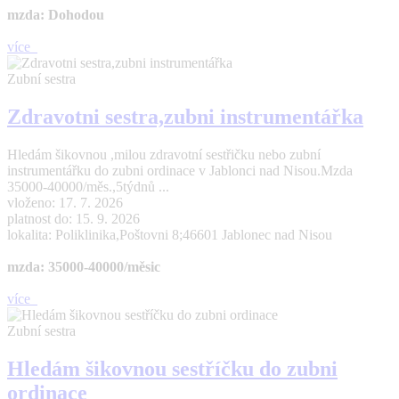
mzda: Dohodou
více
Zubní sestra
Zdravotni sestra,zubni instrumentářka
Hledám šikovnou ,milou zdravotní sestřičku nebo zubní
instrumentářku do zubni ordinace v Jablonci nad Nisou.Mzda
35000-40000/měs.,5týdnů ...
vloženo: 17. 7. 2026
platnost do: 15. 9. 2026
lokalita: Poliklinika,Poštovni 8;46601 Jablonec nad Nisou
mzda: 35000-40000/měsic
více
Zubní sestra
Hledám šikovnou sestříčku do zubni
ordinace