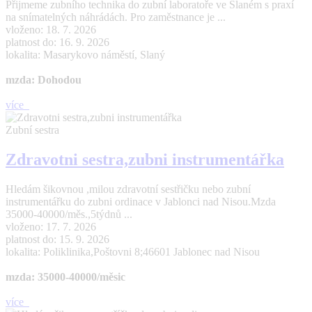
Přijmeme zubního technika do zubní laboratoře ve Slaném s praxí
na snímatelných náhrádách. Pro zaměstnance je ...
vloženo: 18. 7. 2026
platnost do: 16. 9. 2026
lokalita: Masarykovo náměstí, Slaný
mzda: Dohodou
více
Zubní sestra
Zdravotni sestra,zubni instrumentářka
Hledám šikovnou ,milou zdravotní sestřičku nebo zubní
instrumentářku do zubni ordinace v Jablonci nad Nisou.Mzda
35000-40000/měs.,5týdnů ...
vloženo: 17. 7. 2026
platnost do: 15. 9. 2026
lokalita: Poliklinika,Poštovni 8;46601 Jablonec nad Nisou
mzda: 35000-40000/měsic
více