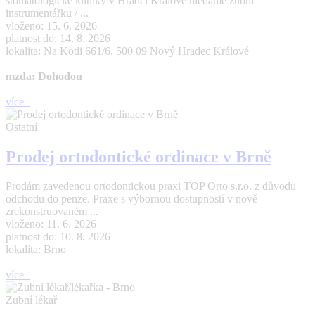
stomatologické kliniky v Hradci Králové hledáme zubní
instrumentářku / ...
vloženo: 15. 6. 2026
platnost do: 14. 8. 2026
lokalita: Na Kotli 661/6, 500 09 Nový Hradec Králové
mzda: Dohodou
více
Ostatní
Prodej ortodontické ordinace v Brně
Prodám zavedenou ortodontickou praxi TOP Orto s.r.o. z důvodu
odchodu do penze. Praxe s výbornou dostupností v nově
zrekonstruovaném ...
vloženo: 11. 6. 2026
platnost do: 10. 8. 2026
lokalita: Brno
více
Zubní lékař