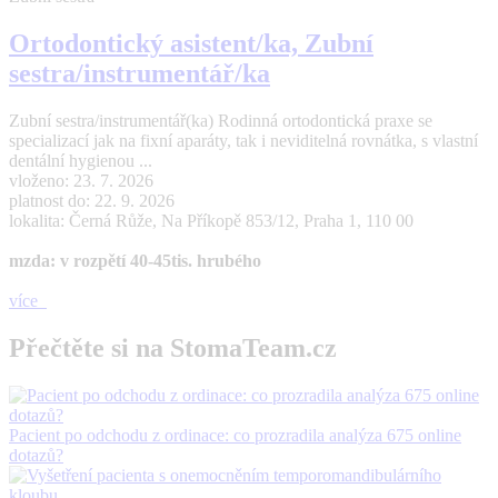
Ortodontický asistent/ka, Zubní
sestra/instrumentář/ka
Zubní sestra/instrumentář(ka) Rodinná ortodontická praxe se
specializací jak na fixní aparáty, tak i neviditelná rovnátka, s vlastní
dentální hygienou ...
vloženo: 23. 7. 2026
platnost do: 22. 9. 2026
lokalita: Černá Růže, Na Příkopě 853/12, Praha 1, 110 00
mzda: v rozpětí 40-45tis. hrubého
více
Přečtěte si na StomaTeam.cz
Pacient po odchodu z ordinace: co prozradila analýza 675 online
dotazů?