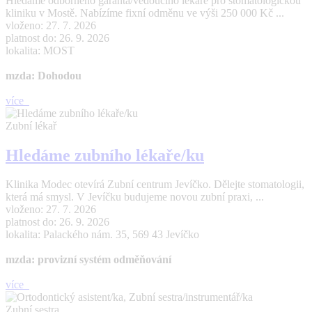
Hledáme odborného garanta/vedoucího lékaře pro stomatologickou
kliniku v Mostě. Nabízíme fixní odměnu ve výši 250 000 Kč ...
vloženo: 27. 7. 2026
platnost do: 26. 9. 2026
lokalita: MOST
mzda: Dohodou
více
Zubní lékař
Hledáme zubního lékaře/ku
Klinika Modec otevírá Zubní centrum Jevíčko. Dělejte stomatologii,
která má smysl. V Jevíčku budujeme novou zubní praxi, ...
vloženo: 27. 7. 2026
platnost do: 26. 9. 2026
lokalita: Palackého nám. 35, 569 43 Jevíčko
mzda: provizní systém odměňování
více
Zubní sestra