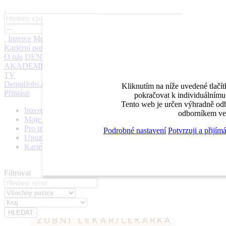
Inzerce
Moje inzeráty
Pro inzerenty
Upozornění na nové pozice
Kariérní poradenství
Jak portál funguje
Nabídka služeb inzerentům
O nás
DENTAL MARKET
DENTAL CHOICE
DENTÁLNÍ
AKADEMIE
DENTAL BAZAR
DENTAL JOBS
STOMATEAM
TV
DentalJobs.cz
menu
search
Kliknutím na níže uvedené tlačí
Přihlásit
pokračovat k individuálnímu 
Tento web je určen výhradně odb
Inzerce
odborníkem ve 
Moje inzeráty
Pro inzerenty
Podrobné nastavení
Potvrzuji a přijím
Upozornění na nové pozice
Kariérní poradenství
Filtrovat