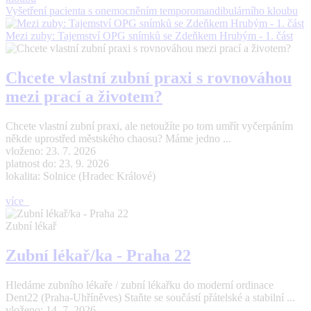
Vyšetření pacienta s onemocněním temporomandibulárního kloubu
Mezi zuby: Tajemství OPG snímků se Zdeňkem Hrubým - 1. část
Chcete vlastní zubní praxi s rovnováhou
mezi prací a životem?
Chcete vlastní zubní praxi, ale netoužíte po tom umřít vyčerpáním
někde uprostřed městského chaosu? Máme jedno ...
vloženo: 23. 7. 2026
platnost do: 23. 9. 2026
lokalita: Solnice (Hradec Králové)
více
Zubní lékař
Zubní lékař/ka - Praha 22
Hledáme zubního lékaře / zubní lékařku do moderní ordinace
Dent22 (Praha-Uhříněves) Staňte se součástí přátelské a stabilní ...
vloženo: 14. 7. 2026