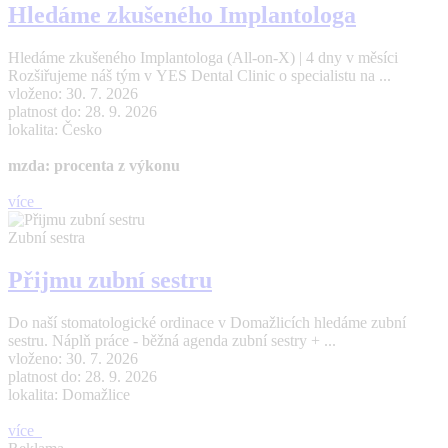
Hledáme zkušeného Implantologa
Hledáme zkušeného Implantologa (All-on-X) | 4 dny v měsíci
Rozšiřujeme náš tým v YES Dental Clinic o specialistu na ...
vloženo: 30. 7. 2026
platnost do: 28. 9. 2026
lokalita: Česko
mzda: procenta z výkonu
více
Zubní sestra
Přijmu zubní sestru
Do naší stomatologické ordinace v Domažlicích hledáme zubní
sestru. Náplň práce - běžná agenda zubní sestry + ...
vloženo: 30. 7. 2026
platnost do: 28. 9. 2026
lokalita: Domažlice
více